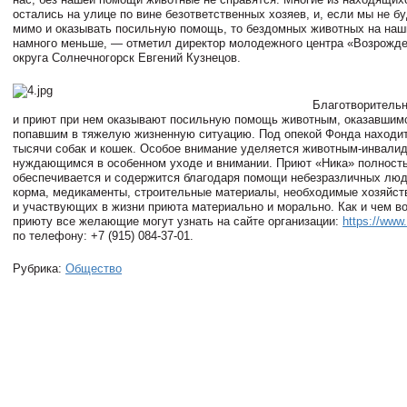
остались на улице по вине безответственных хозяев, и, если мы не б
мимо и оказывать посильную помощь, то бездомных животных на наш
намного меньше, — отметил директор молодежного центра «Возрожде
округа Солнечногорск Евгений Кузнецов.
Благотворитель
и приют при нем оказывают посильную помощь животным, оказавшимс
попавшим в тяжелую жизненную ситуацию. Под опекой Фонда находи
тысячи собак и кошек. Особое внимание уделяется животным-инвали
нуждающимся в особенном уходе и внимании. Приют «Ника» полност
обеспечивается и содержится благодаря помощи небезразличных люд
корма, медикаменты, строительные материалы, необходимые хозяйс
и участвующих в жизни приюта материально и морально. Как и чем в
приюту все желающие могут узнать на сайте организации:
https://www.
по телефону: +7 (915) 084-37-01.
Рубрика:
Общество