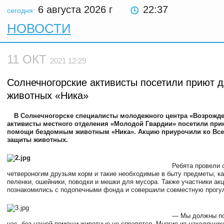
6 августа 2026
г
22 37
сегодня:
НОВОСТИ
11 ОКТ
2021 12:29
Солнечногорские активисты посетили приют 
животных «Ника»
В Солнечногорске специалисты молодежного центра «Возрожде
активисты местного отделения «Молодой Гвардии» посетили пр
помощи бездомным животным «Ника». Акцию приурочили ко Вс
защиты животных.
Ребята провели 
четвероногим друзьям корм и такие необходимые в быту предметы, к
пеленки, ошейники, поводки и мешки для мусора. Также участники ак
познакомились с подопечными фонда и совершили совместную прогул
— Мы должны по
нас, без нашей помощи животные не справятся. Многие из находящих