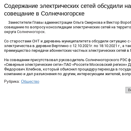
Содержание электрических сетей обсудили на
совещание в Солнечногорске
Заместители Главы администрации Ольга Смирнова и Виктор Воро
совещание по вопросу консолидации электрических сетей на террит
округа
Солнечногорск
.
Со старостами СНТ и деревень муниципалитета обсудили ситуацию 
электричества в деревне Вертлино с 12.10.2021г. по 18.10.2021 г., а та
преимущество передачи абонентских частных электрических сетей в 
На совещании присутствовал руководитель
Солнечногорск
ого РЭС 
«Северные электрические сети» ПАО «Россети Московский регион» 
Федорович Хлебнов, который объяснил процедуру перехода в госуд
компанию и дал разъяснения по другим, интересующим жителей, воп
Рубрика:
Общество
В