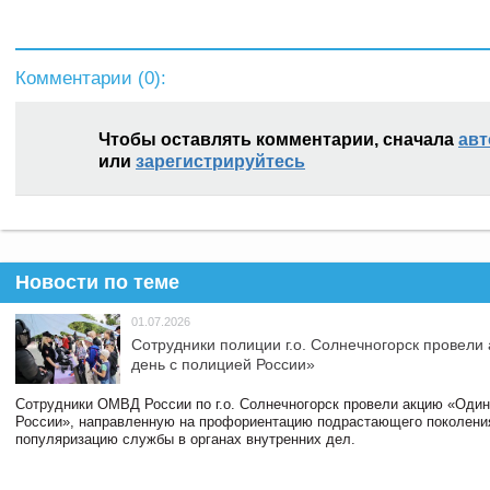
Комментарии (
0
):
Чтобы оставлять комментарии, сначала
авт
или
зарегистрируйтесь
Новости по теме
01.07.2026
Сотрудники полиции г.о. Солнечногорск провели
день с полицией России»
Сотрудники ОМВД России по г.о. Солнечногорск провели акцию «Один
России», направленную на профориентацию подрастающего поколени
популяризацию службы в органах внутренних дел.