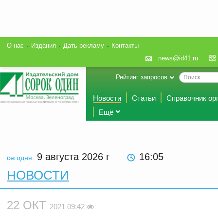
О нас
Издания
Дать рекламу
Контакты
news@id41.ru
Рейтинг запросов
Новости
Статьи
Справочник ор
Ещё
9 августа 2026
г
16:05
сегодня:
НОВОСТИ
22 ОКТ
2021 09:42