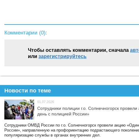
Комментарии (
0
):
Чтобы оставлять комментарии, сначала
авт
или
зарегистрируйтесь
Новости по теме
01.07.2026
Сотрудники полиции г.о. Солнечногорск провели
день с полицией России»
Сотрудники ОМВД России по г.о. Солнечногорск провели акцию «Один
России», направленную на профориентацию подрастающего поколени
популяризацию службы в органах внутренних дел.