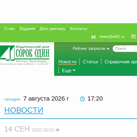
О нас
Издания
Дать рекламу
Контакты
news@id41.ru
Рейтинг запросов
Новости
Статьи
Справочник ор
Ещё
7 августа 2026
г
17:20
сегодня:
НОВОСТИ
14 СЕН
2020 16:02