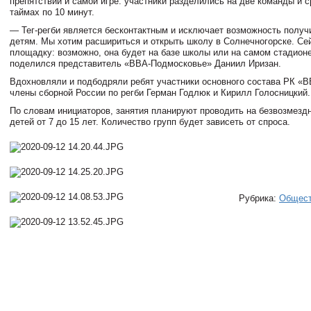
препятствий и самой игре: участники разделились на две команды и с
таймах по 10 минут.
— Тег-регби является бесконтактным и исключает возможность получ
детям. Мы хотим расшириться и открыть школу в Солнечногорске. Се
площадку: возможно, она будет на базе школы или на самом стадион
поделился представитель «ВВА-Подмосковье» Даниил Иризан.
Вдохновляли и подбодряли ребят участники основного состава РК «
члены сборной России по регби Герман Годлюк и Кирилл Голосницкий.
По словам инициаторов, занятия планируют проводить на безвозмезд
детей от 7 до 15 лет. Количество групп будет зависеть от спроса.
Рубрика:
Общес