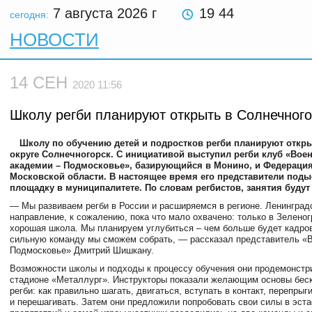
7 августа 2026
г
19 44
сегодня:
НОВОСТИ
14 СЕН
2020 11:56
Школу регби планируют открыть в Солнечного
Школу по обучению детей и подростков регби планируют откр
округе Солнечногорск. С инициативой выступил регби клуб «Вое
академии – Подмосковье», базирующийся в Монино, и Федерация
Московской области. В настоящее время его представители под
площадку в муниципалитете. По словам регбистов, занятия буду
— Мы развиваем регби в России и расширяемся в регионе. Ленинград
направление, к сожалению, пока что мало охвачено: только в Зеленог
хорошая школа. Мы планируем углубиться – чем больше будет кадров
сильную команду мы сможем собрать, — рассказал представитель «
Подмосковье» Дмитрий Шишкану.
Возможности школы и подходы к процессу обучения они продемонстр
стадионе «Металлург». Инструкторы показали желающим основы беско
регби: как правильно шагать, двигаться, вступать в контакт, перепрыг
и перешагивать. Затем они предложили попробовать свои силы в эст