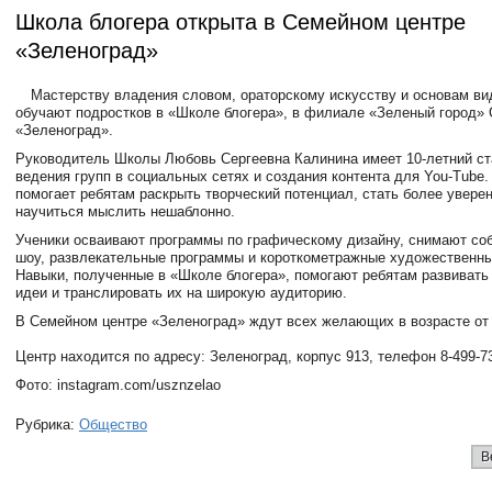
Школа блогера открыта в Семейном центре
«Зеленоград»
Мастерству владения словом, ораторскому искусству и основам в
обучают подростков в «Школе блогера», в филиале «Зеленый город» 
«Зеленоград».
Руководитель Школы Любовь Сергеевна Калинина имеет 10-летний с
ведения групп в социальных сетях и создания контента для You-Tube.
помогает ребятам раскрыть творческий потенциал, стать более увере
научиться мыслить нешаблонно.
Ученики осваивают программы по графическому дизайну, снимают соб
шоу, развлекательные программы и короткометражные художественн
Навыки, полученные в «Школе блогера», помогают ребятам развивать
идеи и транслировать их на широкую аудиторию.
В Семейном центре «Зеленоград» ждут всех желающих в возрасте от 1
Центр находится по адресу: Зеленоград, корпус 913, телефон 8-499-73
Фото: instagram.com/usznzelao
Рубрика:
Общество
В