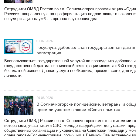
Сотрудники ОМВД России по г.о. Солнечногорск провели акцию «Один
России», направленную на профориентацию подрастающего поколени
популяризацию службы в органах внутренних дел.
01.07.2026
Госуслуга: добровольная государственная дакти
регистрация
Воспользоваться государственной услугой по проведению доброволь
государственной дактилоскопической регистрации может любой гражд
бесплатной основе. Данная услуга необходима, прежде всего, для и
личности.
29.06.2026
В Солнечногорске полицейские, ветераны и общ
приняли участие в акции «Свеча памяти»
Сотрудники ОМВД России по г.о. Солненчогорск вместе с жителями го
ветеранами, участниками СВО, молодогвардейцами, депутатами, пре
общественных организаций и уховенства на Советской площади у мо
слава героям-Солнечногорцам, погибшим в Великой Отечественной во