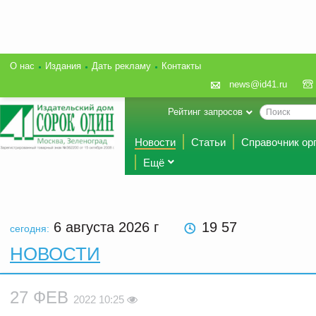
О нас
Издания
Дать рекламу
Контакты
news@id41.ru
Рейтинг запросов
Новости
Статьи
Справочник ор
Ещё
6 августа 2026
г
19 57
сегодня:
НОВОСТИ
27 ФЕВ
2022 10:25