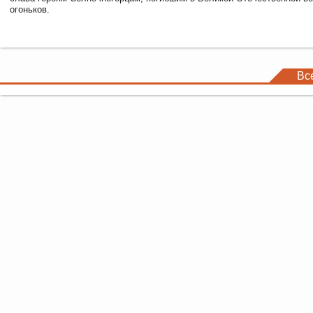
огоньков.
Вс