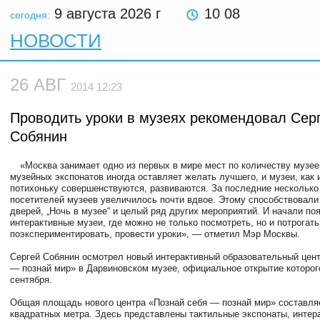
9 августа 2026
г
10 08
сегодня:
НОВОСТИ
26 АВГ
2014 12:23
Проводить уроки в музеях рекомендовал Сер
Собянин
«Москва занимает одно из первых в мире мест по количеству музее
музейных экспонатов иногда оставляет желать лучшего, и музеи, как 
потихоньку совершенствуются, развиваются. За последние несколько
посетителей музеев увеличилось почти вдвое. Этому способствовали
дверей, „Ночь в музее“ и целый ряд других мероприятий. И начали по
интерактивные музеи, где можно не только посмотреть, но и потрогать
поэкспериментировать, провести уроки», — отметил Мэр Москвы.
Сергей Собянин осмотрел новый интерактивный образовательный цент
— познай мир» в Дарвиновском музее, официальное открытие которог
сентября.
Общая площадь нового центра «Познай себя — познай мир» составля
квадратных метра. Здесь представлены тактильные экспонаты, интер