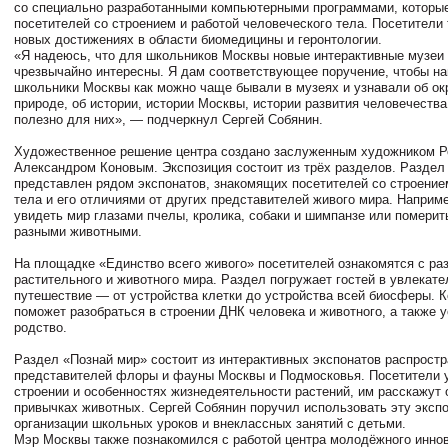
со специально разработанными компьютерными программами, которые
посетителей со строением и работой человеческого тела. Посетители 
новых достижениях в области биомедицины и геронтологии.
«Я надеюсь, что для школьников Москвы новые интерактивные музеи
чрезвычайно интересны. Я дам соответствующее поручение, чтобы н
школьники Москвы как можно чаще бывали в музеях и узнавали об о
природе, об истории, истории Москвы, истории развития человечества
полезно для них», — подчеркнул Сергей Собянин.
Художественное решение центра создано заслуженным художником Р
Александром Коновым. Экспозиция состоит из трёх разделов. Раздел
представлен рядом экспонатов, знакомящих посетителей со строение
тела и его отличиями от других представителей живого мира. Наприме
увидеть мир глазами пчелы, кролика, собаки и шимпанзе или померит
разными животными.
На площадке «Единство всего живого» посетителей ознакомятся с ра
растительного и животного мира. Раздел погружает гостей в увлекат
путешествие — от устройства клетки до устройства всей биосферы. 
поможет разобраться в строении ДНК человека и животного, а также у
родство.
Раздел «Познай мир» состоит из интерактивных экспонатов распрост
представителей флоры и фауны Москвы и Подмосковья. Посетители 
строении и особенностях жизнедеятельности растений, им расскажут 
привычках животных. Сергей Собянин поручил использовать эту эксп
организации школьных уроков и внеклассных занятий с детьми.
Мэр Москвы также познакомился с работой центра молодёжного инно