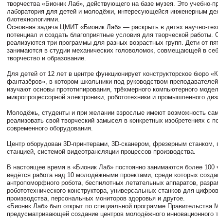
творчества «Бионик Лаб», действующего на базе музея. Это учебно-п
лаборатория для детей и молодёжи, интересующейся инженерным де
биотехнологиями.
Основная задача ЦМИТ «Бионик Лаб» — раскрыть в детях научно-тех
потенциал и создать благоприятные условия для творческой работы. 
реализуются три программы для разных возрастных групп. Дети от пя
занимаются в студии механических головоломок, совмещающей в себ
творчество и образование.
Для детей от 12 лет в центре функционирует конструкторское бюро «
фантазёров», в котором школьники под руководством преподавателей
изучают основы прототипирования, трёхмерного компьютерного модел
микропроцессорной электроники, робототехники и промышленного диз
Молодёжь, студенты и при желании взрослые имеют возможность са
реализовать свой творческий замысел в конкретных изобретениях с 
современного оборудования.
Центр оборудован 3D-принтерами, 3D-сканером, фрезерным станком, 
станцией, системой видеотрансляции процессов производства.
В настоящее время в «Бионик Лаб» постоянно занимаются более 100 
ведётся работа над 10 молодёжными проектами, среди которых созда
антропоморфного робота, беспилотных летательных аппаратов, разра
робототехнического конструктора, универсальных станков для цифров
производства, персональных мониторов здоровья и другое.
«Бионик Лаб» был открыт по специальной программе Правительства 
предусматривающей создание центров молодёжного инновационного т