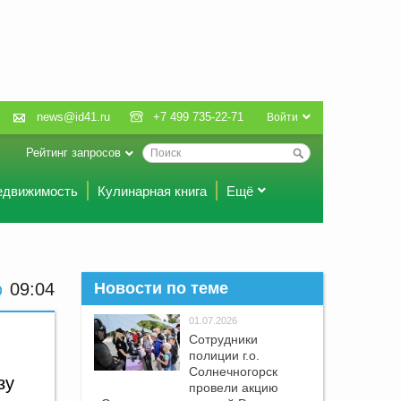
news@id41.ru
+7 499 735-22-71
Войти
Рейтинг запросов
едвижимость
Кулинарная книга
Ещё
09 04
Новости по теме
01.07.2026
Сотрудники
полиции г.о.
Солнечногорск
зу
провели акцию