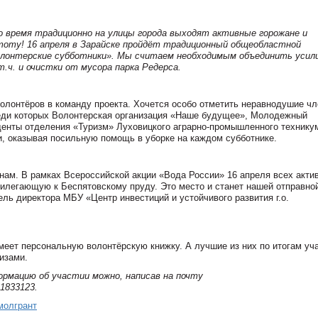
о время традиционно на улицы города выходят активные горожане и
тоту! 16 апреля в Зарайске пройдёт традиционный общеобластной
олонтерские субботники». Мы считаем необходимым объединить усили
т.ч. и очистки от мусора парка Редерса.
олонтёров в команду проекта. Хочется особо отметить неравнодушие ч
еди которых Волонтерская организация «Наше будущее», Молодежный
уденты отделения «Туризм»
Луховицкого аграрно-промышленного технику
, оказывая посильную помощь в уборке на каждом субботнике.
нам. В рамках Всероссийской акции «Вода России» 16 апреля всех акти
рилегающую к Беспятовскому пруду. Это место и станет нашей отправно
тель директора
МБУ «Центр инвестиций и устойчивого развития г.о.
меет персональную волонтёрскую книжку. А лучшие из них
по итогам уч
изами.
рмацию об участии можно, написав на почту
1833123
.
молгрант