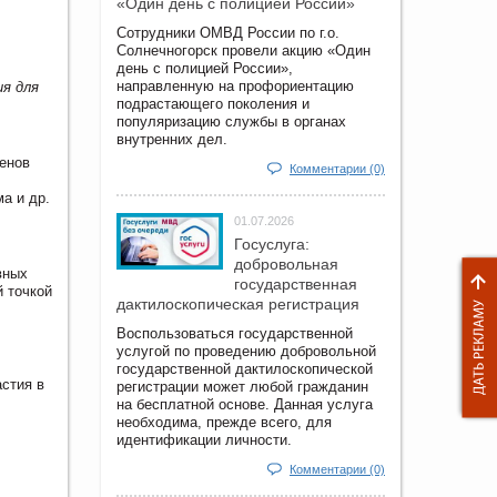
«Один день с полицией России»
Сотрудники ОМВД России по г.о.
Солнечногорск провели акцию «Один
день с полицией России»,
направленную на профориентацию
я для
подрастающего поколения и
популяризацию службы в органах
внутренних дел.
ленов
Комментарии (0)
ма и др
.
01.07.2026
Госуслуга:
добровольная
вных
государственная
й точкой
дактилоскопическая регистрация
Воспользоваться государственной
услугой по проведению добровольной
государственной дактилоскопической
астия в
регистрации может любой гражданин
на бесплатной основе. Данная услуга
необходима, прежде всего, для
идентификации личности.
Комментарии (0)