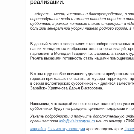
реализации.
«Апрель – месяц чистоты и благоустройства, в эт
неравнодушные люди и вместе наводят порядок и чис
субботник, в рамках которого также стартуют и «В
большой генеральной уборки нашего родного города, в 
В данный момент завершился этап набора постоянных в
наших молодёжных и образовательных организаций, ср
парламент и Молодая Гвардия г.о. Зарайск, а также ст
Ребята выразили готовность стать нашими помощниками
В этом году особое внимание уделяется прибрежным зо
горожан приглашают очистить от мусора территорию, п
в серии волонтерских субботников», - делится замести
Зарайск»
Хрипунова Дарья Викторовна.
Напомним, что
каждый из
постоянных волонтёров
уже
и
субботниках
будут награждены ценными подарками и пр
Узнать подробности и получить дополнительную инфо
организаторов
info@visitzaraysk.ru
или по номеру
+7966
#зарайск
#зачистотунаследия
#росмолодежь
#
рсм
#рос