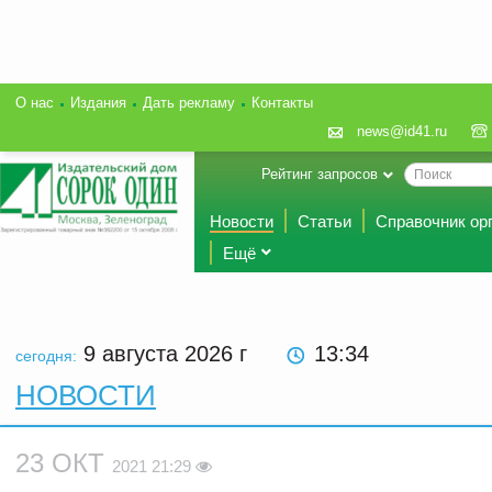
О нас
Издания
Дать рекламу
Контакты
news@id41.ru
Рейтинг запросов
Новости
Статьи
Справочник ор
Ещё
9 августа 2026
г
13:34
сегодня:
НОВОСТИ
23 ОКТ
2021 21:29