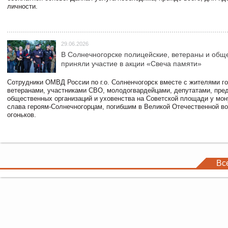
личности.
29.06.2026
В Солнечногорске полицейские, ветераны и общ
приняли участие в акции «Свеча памяти»
Сотрудники ОМВД России по г.о. Солненчогорск вместе с жителями го
ветеранами, участниками СВО, молодогвардейцами, депутатами, пре
общественных организаций и уховенства на Советской площади у мо
слава героям-Солнечногорцам, погибшим в Великой Отечественной во
огоньков.
Вс