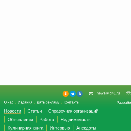
news@id41.ru
О нас
Издания
Дать рекламу
Контакты
Разрабо
Новости
Статьи
Справочник организаций
Объявления
Работа
Недвижимость
Кулинарная книга
Интервью
Анекдоты