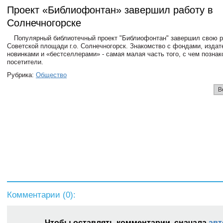
Проект «Библиофонтан» завершил работу в
Солнечногорске
Популярный библиотечный проект "Библиофонтан" завершил свою р
Советской площади г.о. Солнечногорск. Знакомство с фондами, изда
новинками и «бестселлерами» - самая малая часть того, с чем позна
посетители.
Рубрика:
Общество
В
Комментарии (
0
):
Чтобы оставлять комментарии, сначала
авт