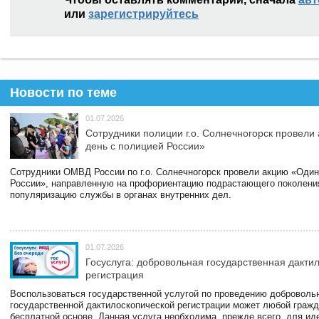
или
зарегистрируйтесь
Новости по теме
01.07.2026
Сотрудники полиции г.о. Солнечногорск провели
день с полицией России»
Сотрудники ОМВД России по г.о. Солнечногорск провели акцию «Один
России», направленную на профориентацию подрастающего поколени
популяризацию службы в органах внутренних дел.
01.07.2026
Госуслуга: добровольная государственная дакти
регистрация
Воспользоваться государственной услугой по проведению доброволь
государственной дактилоскопической регистрации может любой гражд
бесплатной основе. Данная услуга необходима, прежде всего, для и