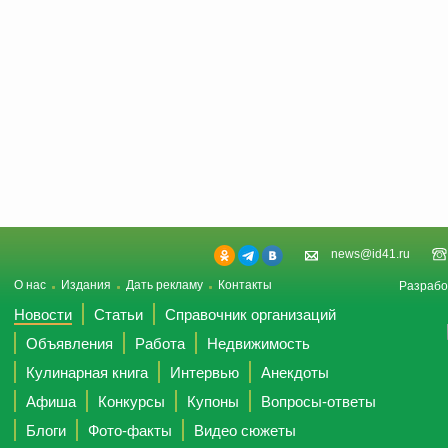
news@id41.ru
О нас
Издания
Дать рекламу
Контакты
Разрабо
Новости
Статьи
Справочник организаций
Объявления
Работа
Недвижимость
Кулинарная книга
Интервью
Анекдоты
Афиша
Конкурсы
Купоны
Вопросы-ответы
Блоги
Фото-факты
Видео сюжеты