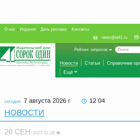
О нас
Издания
Дать рекламу
Контакты
news@id41.ru
Рейтинг запросов
Новости
Статьи
Справочник ор
Ещё
7 августа 2026
г
12 04
сегодня:
НОВОСТИ
20 СЕН
2023 11:28