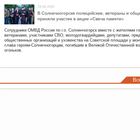
29.06.2026
В Солнечногорске полицейские, ветераны и общ
приняли участие в акции «Свеча памяти»
Сотрудники ОМВД России по г.о. Солненчогорск вместе с жителями го
ветеранами, участниками СВО, молодогвардейцами, депутатами, пре
общественных организаций и уховенства на Советской площади у мо
слава героям-Солнечногорцам, погибшим в Великой Отечественной во
огоньков.
Вс