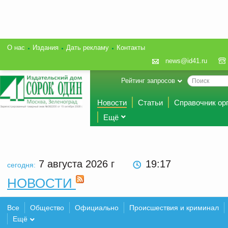
О нас
Издания
Дать рекламу
Контакты
news@id41.ru
Рейтинг запросов
Новости
Статьи
Справочник ор
Ещё
7 августа 2026
г
19:17
сегодня:
НОВОСТИ
Все
Общество
Официально
Происшествия и криминал
Ещё