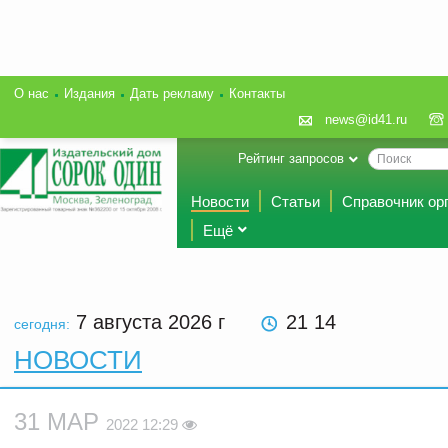
О нас
Издания
Дать рекламу
Контакты
news@id41.ru
Рейтинг запросов
Новости
Статьи
Справочник ор
Ещё
7 августа 2026
г
21 14
сегодня:
НОВОСТИ
31 МАР
2022 12:29