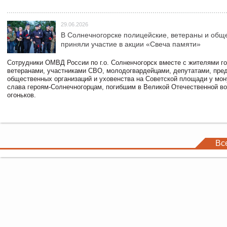
29.06.2026
В Солнечногорске полицейские, ветераны и общ
приняли участие в акции «Свеча памяти»
Сотрудники ОМВД России по г.о. Солненчогорск вместе с жителями го
ветеранами, участниками СВО, молодогвардейцами, депутатами, пре
общественных организаций и уховенства на Советской площади у мо
слава героям-Солнечногорцам, погибшим в Великой Отечественной во
огоньков.
Вс