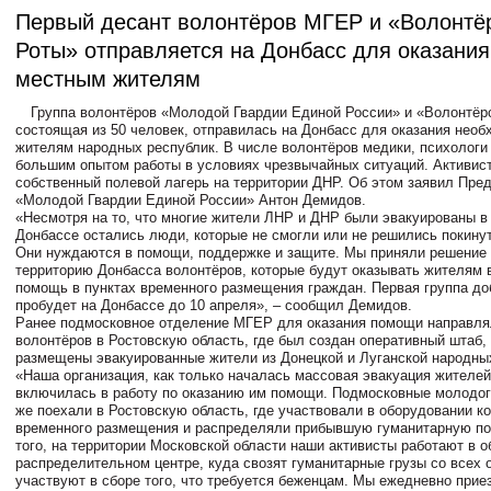
Первый десант волонтёров МГЕР и «Волонтё
Роты» отправляется на Донбасс для оказани
местным жителям
Группа волонтёров «Молодой Гвардии Единой России» и «Волонтёр
состоящая из 50 человек, отправилась на Донбасс для оказания нео
жителям народных республик. В числе волонтёров медики, психологи
большим опытом работы в условиях чрезвычайных ситуаций. Активист
собственный полевой лагерь на территории ДНР. Об этом заявил Пре
«Молодой Гвардии Единой России» Антон Демидов.
«Несмотря на то, что многие жители ЛНР и ДНР были эвакуированы в
Донбассе остались люди, которые не смогли или не решились покину
Они нуждаются в помощи, поддержке и защите. Мы приняли решение 
территорию Донбасса волонтёров, которые будут оказывать жителя
помощь в пунктах временного размещения граждан. Первая группа д
пробудет на Донбассе до 10 апреля», – сообщил Демидов.
Ранее подмосковное отделение МГЕР для оказания помощи направлял
волонтёров в Ростовскую область, где был создан оперативный штаб,
размещены эвакуированные жители из Донецкой и Луганской народны
«Наша организация, как только началась массовая эвакуация жителей
включилась в работу по оказанию им помощи. Подмосковные молодо
же поехали в Ростовскую область, где участвовали в оборудовании ко
временного размещения и распределяли прибывшую гуманитарную п
того, на территории Московской области наши активисты работают в
распределительном центре, куда свозят гуманитарные грузы со всех 
участвуют в сборе того, что требуется беженцам. Мы ежедневно прие