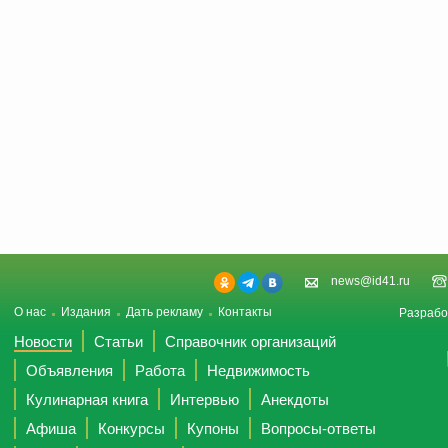
news@id41.ru
О нас
Издания
Дать рекламу
Контакты
Разрабо
Новости
Статьи
Справочник организаций
Объявления
Работа
Недвижимость
Кулинарная книга
Интервью
Анекдоты
Афиша
Конкурсы
Купоны
Вопросы-ответы