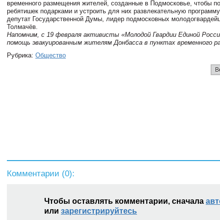
временного размещения жителей, созданные в Подмосковье, чтобы п
ребятишек подарками и устроить для них развлекательную программу
депутат Государственной Думы, лидер подмосковных молодогвардей
Толмачёв.
Напомним, с 19 февраля активисты «Молодой Гвардии Единой Росс
помощь эвакуированным жителям Донбасса в пунктах временного р
Рубрика:
Общество
В
Комментарии (
0
):
Чтобы оставлять комментарии, сначала
авт
или
зарегистрируйтесь