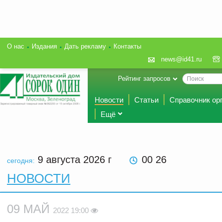
О нас
Издания
Дать рекламу
Контакты
news@id41.ru
Рейтинг запросов
Новости
Статьи
Справочник ор
Ещё
9 августа 2026
г
00:26
сегодня:
НОВОСТИ
09 МАЙ
2022 19:00