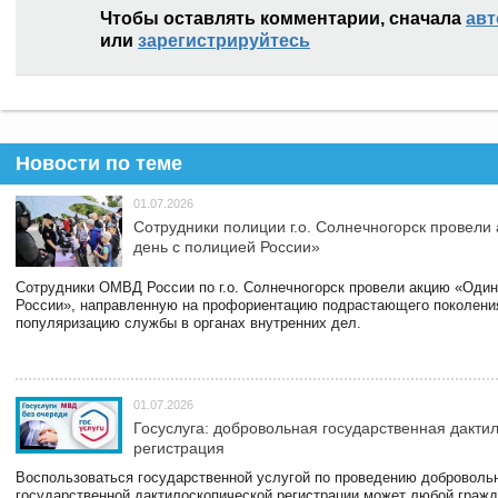
Чтобы оставлять комментарии, сначала
авт
или
зарегистрируйтесь
Новости по теме
01.07.2026
Сотрудники полиции г.о. Солнечногорск провели
день с полицией России»
Сотрудники ОМВД России по г.о. Солнечногорск провели акцию «Один
России», направленную на профориентацию подрастающего поколени
популяризацию службы в органах внутренних дел.
01.07.2026
Госуслуга: добровольная государственная дакти
регистрация
Воспользоваться государственной услугой по проведению доброволь
государственной дактилоскопической регистрации может любой гражд