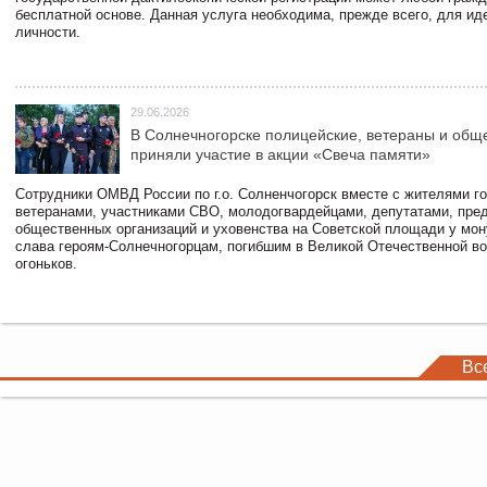
бесплатной основе. Данная услуга необходима, прежде всего, для и
личности.
29.06.2026
В Солнечногорске полицейские, ветераны и общ
приняли участие в акции «Свеча памяти»
Сотрудники ОМВД России по г.о. Солненчогорск вместе с жителями го
ветеранами, участниками СВО, молодогвардейцами, депутатами, пре
общественных организаций и уховенства на Советской площади у мо
слава героям-Солнечногорцам, погибшим в Великой Отечественной во
огоньков.
Вс