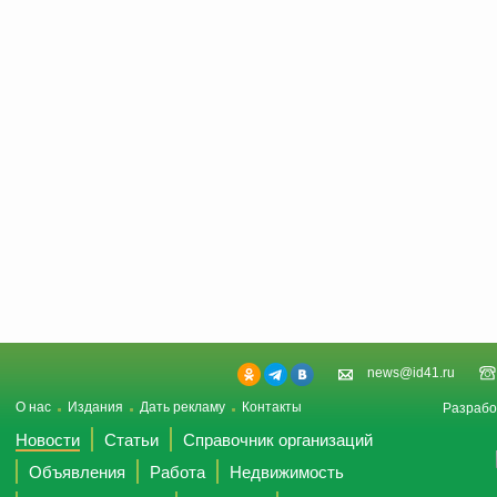
news@id41.ru
О нас
Издания
Дать рекламу
Контакты
Разрабо
Новости
Статьи
Справочник организаций
Объявления
Работа
Недвижимость