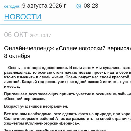
9 августа 2026
г
08 23
сегодня:
НОВОСТИ
06 ОКТ
2021 10:17
Онлайн-челлендж «Солнечногорский вернисаж
8 октября
Осень – это пора вдохновения. И если летом мы купались, заго
развлекались, то осенью стоит начать новый проект, найти себе 
что-то изменить в своей жизни. Осень радует нас своей красотой
листвой. Каждый год осень учит нас одной важной истине – нужно
имеешь.
Приглашаем всех желающих принять участие в осеннем онлайн–
«Осенний вернисаж».
Возраст участников неограничен.
Все что вам необходимо, это: сделать фото на природе, при хоро
Солнечногорском районе! А так же разместить на своей страничке
хэш–тегом #СолнечногорскийВернисаж.
Это может быть семейное или индивидуальное фото.