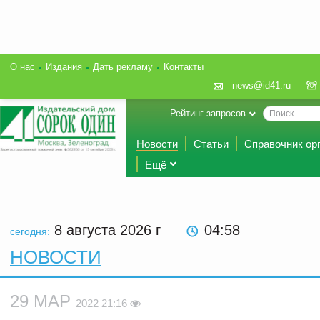
О нас
Издания
Дать рекламу
Контакты
news@id41.ru
Рейтинг запросов
Новости
Статьи
Справочник ор
Ещё
8 августа 2026
г
04:58
сегодня:
НОВОСТИ
29 МАР
2022 21:16