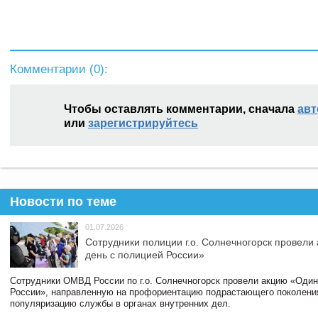
Комментарии (
0
):
Чтобы оставлять комментарии, сначала
авт
или
зарегистрируйтесь
Новости по теме
01.07.2026
Сотрудники полиции г.о. Солнечногорск провели
день с полицией России»
Сотрудники ОМВД России по г.о. Солнечногорск провели акцию «Один
России», направленную на профориентацию подрастающего поколени
популяризацию службы в органах внутренних дел.