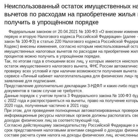
Неиспользованный остаток имущественных н
вычетов по расходам на приобретение жилья
получить в упрощённом порядке
Федеральным законом от 20.04.2021 № 100-ФЗ «О внесении изменен
первую и вторую Налогового кодекса Российской Федерации» (далее 
закон № 100-ФЗ) в статью 220 Налогового кодекса Российской Федера
Кодекс) внесены изменения, согласно которым неиспользованный ост
имущественных налоговых вычетов по расходам на приобретение жиль
процентов можно получить в упрощённом порядке.
Так, по итогам года в отношении всех лиц, у которых имеется неиспо
остаток имущественного налогового вычета, ФНС России автоматичес
проверку всех условий и при наличии возможности получения вычета
сервисе «Личный кабинет налогоплательщика для физических лиц» п
заявление для подписания.
Представление дополнительно декларации 3-НДФЛ и каких-либо под
документов в таком случае не требуется.
Данные порядок с учетом пункта 3 Федерального закона № 100-ФЗ бу
с 2022 года и распространяться на вычеты, право на получение котор
2020 года, полученные частично в 2021 году.
При этом, для проведения полноценных автоматизированных проверок
информационные ресурсы налоговых органов должны располагать св
доходах физических лиц за соответствующий год.
Согласно действующему законодательству Российской Федерации о н
срок представления налоговыми агентами сведений о доходах физиче
составе расчета сумм налога на доходы физических лиц, исчисленн