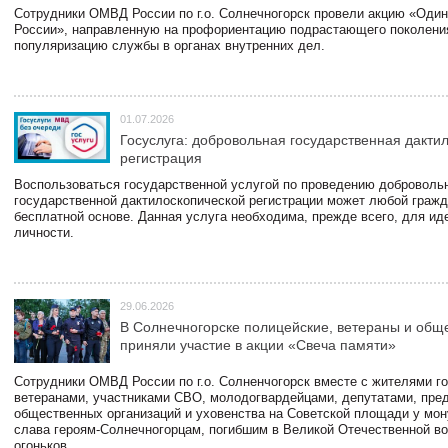
Сотрудники ОМВД России по г.о. Солнечногорск провели акцию «Один
России», направленную на профориентацию подрастающего поколени
популяризацию службы в органах внутренних дел.
01.07.2026
Госуслуга: добровольная государственная дакти
регистрация
Воспользоваться государственной услугой по проведению доброволь
государственной дактилоскопической регистрации может любой гражд
бесплатной основе. Данная услуга необходима, прежде всего, для и
личности.
29.06.2026
В Солнечногорске полицейские, ветераны и общ
приняли участие в акции «Свеча памяти»
Сотрудники ОМВД России по г.о. Солненчогорск вместе с жителями го
ветеранами, участниками СВО, молодогвардейцами, депутатами, пре
общественных организаций и уховенства на Советской площади у мо
слава героям-Солнечногорцам, погибшим в Великой Отечественной во
огоньков.