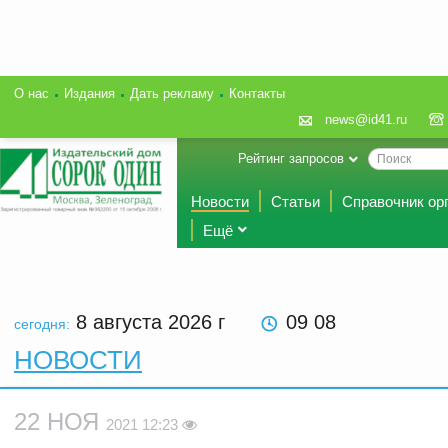
О нас
Издания
Дать рекламу
Контакты
news@id41.ru
Рейтинг запросов
Новости
Статьи
Справочник ор
Ещё
8 августа 2026
г
09 08
сегодня:
НОВОСТИ
22 НОЯ
2021 12:23