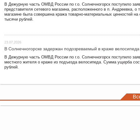
В Дежурную часть ОМВД России по г.о. Солнечногорск поступило зая
представителя сетевого магазина, расположенного в п. Андреевка, о т
магазине была совершена кража товарно-материальных ценностей на
тысячи рублей.
23.07.2026
В Солнечногорске задержан подозреваемый в краже велосипеда
В Дежурную часть ОМВД России по г.о. Солнечногорск поступило зая
местного жителя о краже из подъезда велосипеда. Сумма ущерба сос
рублей.
Вс