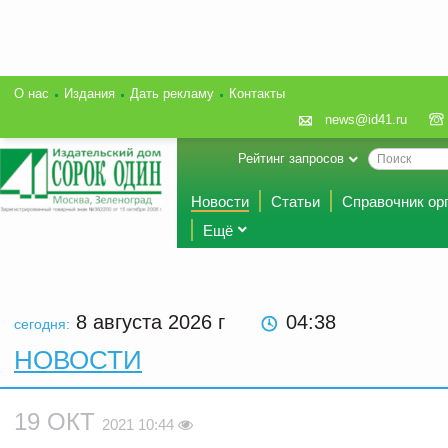
О нас
Издания
Дать рекламу
Контакты
news@id41.ru
Рейтинг запросов
Новости
Статьи
Справочник ор
Ещё
8 августа 2026
г
04:38
сегодня:
НОВОСТИ
19 ОКТ
2021 10:44