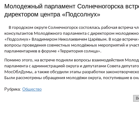
Молодежный парламент Солнечногорска встр
директором центра «Подсолнух»
В городском округе Солнечногорск состоялась рабочая встреча чл
консультантов Молодёжного парламента с директором молодежно
«Подсолнух» Владимиром Николаевичем Царëвым. В ходе встречи
вопросы проведения совместных молодёжных мероприятий и учас
парламентариев в форуме «Территория солнца».
Помимо этого, на встрече подняли вопросы взаимодействия Моло
парламента с администрацией округа и депутатами Совета депутато
МосОблДумы, а также обсудили этапы разработки законотворческ
Были рассмотрены обращения молодёжи округа, поступившие в о
Рубрика:
Общество
В