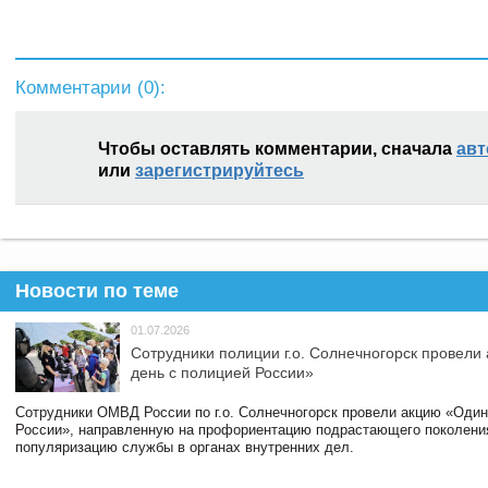
Комментарии (
0
):
Чтобы оставлять комментарии, сначала
авт
или
зарегистрируйтесь
Новости по теме
01.07.2026
Сотрудники полиции г.о. Солнечногорск провели
день с полицией России»
Сотрудники ОМВД России по г.о. Солнечногорск провели акцию «Один
России», направленную на профориентацию подрастающего поколени
популяризацию службы в органах внутренних дел.