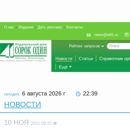
О нас
Издания
Дать рекламу
Контакты
news@id41.ru
Рейтинг запросов
Новости
Статьи
Справочник ор
Ещё
6 августа 2026
г
22:39
сегодня:
НОВОСТИ
10 НОЯ
2021 09:22