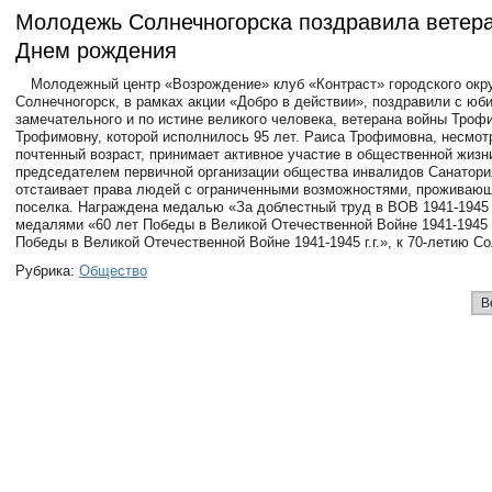
Молодежь Солнечногорска поздравила ветера
Днем рождения
Молодежный центр «Возрождение» клуб «Контраст» городского окр
Солнечногорск, в рамках акции «Добро в действии», поздравили с юб
замечательного и по истине великого человека, ветерана войны Троф
Трофимовну, которой исполнилось 95 лет. Раиса Трофимовна, несмот
почтенный возраст, принимает активное участие в общественной жизн
председателем первичной организации общества инвалидов Санатори
отстаивает права людей с ограниченными возможностями, проживающ
поселка. Награждена медалью «За доблестный труд в ВОВ 1941-1945 
медалями «60 лет Победы в Великой Отечественной Войне 1941-1945 г.
Победы в Великой Отечественной Войне 1941-1945 г.г.», к 70-летию С
Рубрика:
Общество
В