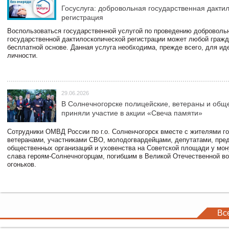
Госуслуга: добровольная государственная дакти
регистрация
Воспользоваться государственной услугой по проведению доброволь
государственной дактилоскопической регистрации может любой гражд
бесплатной основе. Данная услуга необходима, прежде всего, для и
личности.
29.06.2026
В Солнечногорске полицейские, ветераны и общ
приняли участие в акции «Свеча памяти»
Сотрудники ОМВД России по г.о. Солненчогорск вместе с жителями го
ветеранами, участниками СВО, молодогвардейцами, депутатами, пре
общественных организаций и уховенства на Советской площади у мо
слава героям-Солнечногорцам, погибшим в Великой Отечественной во
огоньков.
Вс