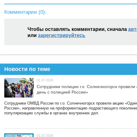
Комментарии (
0
):
Чтобы оставлять комментарии, сначала
авт
или
зарегистрируйтесь
Новости по теме
01.07.2026
Сотрудники полиции г.о. Солнечногорск провели
день с полицией России»
Сотрудники ОМВД России по г.о. Солнечногорск провели акцию «Один
России», направленную на профориентацию подрастающего поколени
популяризацию службы в органах внутренних дел.
01.07.2026