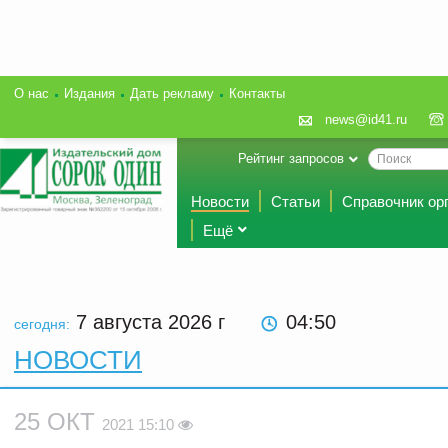
О нас
Издания
Дать рекламу
Контакты
news@id41.ru
Рейтинг запросов
Новости
Статьи
Справочник ор
Ещё
7 августа 2026
г
04:50
сегодня:
НОВОСТИ
25 ОКТ
2021 15:10