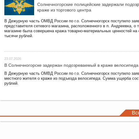
Солнечногорские полицейские задержали подоз
краже из торгового центра
В Дежурную часть ОМВД России по г.о. Солнечногорск поступило зая
представителя сетевого магазина, расположенного в п. Андреевка, о т
магазине была совершена кража товарно-материальных ценностей на
тысячи рублей.
23.07.2026
В Солнечногорске задержан подозреваемый в краже велосипеда
В Дежурную часть ОМВД России по г.о. Солнечногорск поступило зая
местного жителя о краже из подъезда велосипеда. Сумма ущерба сос
рублей.
Вс