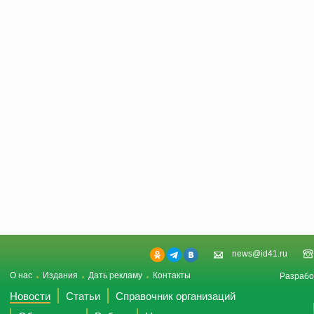
news@id41.ru
О нас
Издания
Дать рекламу
Контакты
Разрабо
Новости
Статьи
Справочник организаций