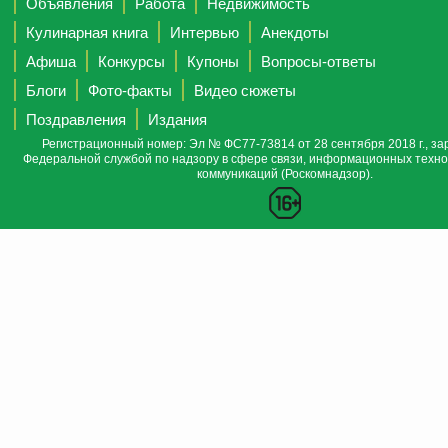
Объявления
Работа
Недвижимость
Кулинарная книга
Интервью
Анекдоты
Афиша
Конкурсы
Купоны
Вопросы-ответы
Блоги
Фото-факты
Видео сюжеты
Поздравления
Издания
Регистрационный номер: Эл № ФС77-73814 от 28 сентября 2018 г., за
Федеральной службой по надзору в сфере связи, информационных техно
коммуникаций (Роскомнадзор).