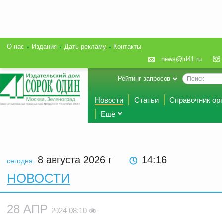
О нас
Издания
Дать рекламу
Контакты
news@id41.ru
Рейтинг запросов
Новости
Статьи
Справочник ор
Ещё
8 августа 2026
г
14 16
сегодня:
НОВОСТИ
28 АПР
2024 08:10