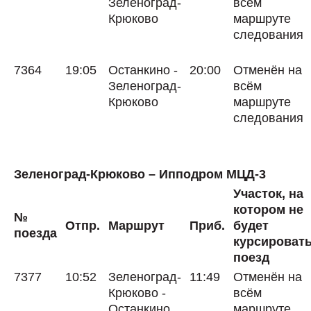
Зеленоград-
всём
Крюково
маршруте
следования
7364
19:05
Останкино -
20:00
Отменён на
Зеленоград-
всём
Крюково
маршруте
следования
Зеленоград-Крюково – Ипподром МЦД-3
Участок, на
котором не
№
Отпр.
Маршрут
Приб.
будет
поезда
курсироват
поезд
7377
10:52
Зеленоград-
11:49
Отменён на
Крюково -
всём
Останкино
маршруте