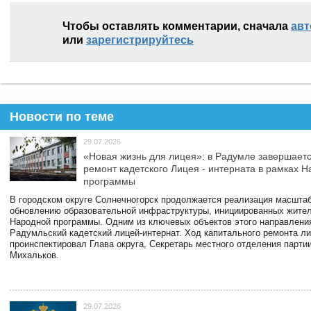
Чтобы оставлять комментарии, сначала
авт
или
зарегистрируйтесь
Новости по теме
29.07.2026
«Новая жизнь для лицея»: в Радумле завершает
ремонт кадетского Лицея - интерната в рамках 
программы
В городском округе Солнечногорск продолжается реализация масштаб
обновлению образовательной инфраструктуры, инициированных жите
Народной программы. Одним из ключевых объектов этого направлени
Радумльский кадетский лицей-интернат. Ход капитального ремонта л
проинспектировал Глава округа, Секретарь местного отделения парти
Михальков.
29.07.2026