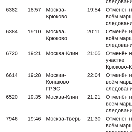
следован
6382
18:57
Москва-
19:54
Отменён 
Крюково
всём мар
следован
6384
19:10
Москва-
20:11
Отменён 
Крюково
всём мар
следован
6720
19:21
Москва-Клин
21:05
Отменён 
участке
Крюково-
6614
19:28
Москва-
22:04
Отменён 
Конаково
всём мар
ГРЭС
следован
6520
19:35
Москва-Клин
21:21
Отменён 
всём мар
следован
7946
19:46
Москва-Тверь
21:30
Отменён 
всём мар