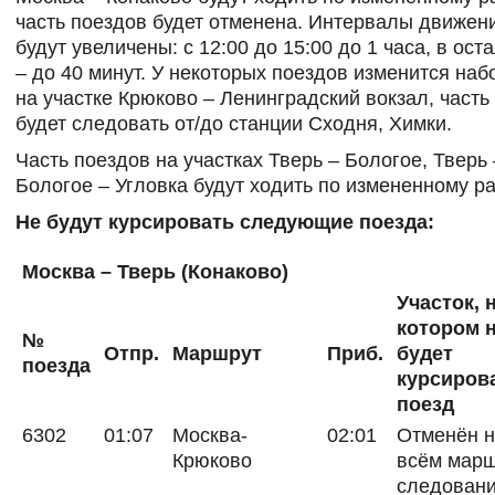
часть поездов будет отменена. Интервалы движен
будут увеличены: с 12:00 до 15:00 до 1 часа, в ос
– до 40 минут. У некоторых поездов изменится наб
на участке Крюково – Ленинградский вокзал, часть
будет следовать от/до станции Сходня, Химки.
Часть поездов на участках Тверь – Бологое, Тверь 
Бологое – Угловка будут ходить по измененному р
Не будут курсировать следующие поезда:
Москва – Тверь (Конаково)
Участок, 
котором 
№
Отпр.
Маршрут
Приб.
будет
поезда
курсиров
поезд
6302
01:07
Москва-
02:01
Отменён 
Крюково
всём мар
следован