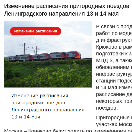
Изменение расписания пригородных поездов
Ленинградского направления 13 и 14 мая
В связи с пр
работ по моде
д инфраструк
Крюково в ра
подготовки к 
МЦД-3, а такж
обновлением 
инфраструкту
станции Подс
и 14 мая изме
расписание д
некоторых пр
поездов.
Пригородные 
участках Моск
Москва – Конаково будут ходить по изменённому р