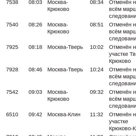
7538
08:03
Москва-
08:34
Отменён 
Крюково
всём мар
следован
7540
08:26
Москва-
08:51
Отменён 
Крюково
всём мар
следован
7925
08:18
Москва-Тверь
10:02
Отменён 
участке Тв
Крюково
7928
08:46
Москва-Тверь
10:24
Отменён 
всём мар
следован
7542
09:03
Москва-
09:32
Отменён 
Крюково
всём мар
следован
6510
09:42
Москва-Клин
11:32
Отменён 
участке
Крюково-