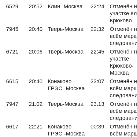
6529
20:52
Клин -Москва
22:24
Отменён 
участке Кл
Крюково
7945
20:40
Тверь-Москва
22:32
Отменён 
всём мар
следован
6721
20:06
Тверь-Москва
22:45
Отменён 
участке
Крюково-
Москва
6615
20:40
Конаково
23:07
Отменён 
ГРЭС -Москва
всём мар
следован
7947
21:02
Тверь-Москва
23:13
Отменён 
всём мар
следован
6617
22:21
Конаково
00:39
Отменён 
ГРЭС -Москва
всём мар