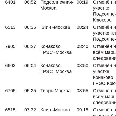
6401
06:52
Подсолнечная-
08:19
Отменён 
Москва
участке
Подсолнеч
Крюково
6513
06:36
Клин -Москва
08:24
Отменён 
участке Кл
Подсолне
7905
06:27
Конаково
08:40
Отменён 
ГРЭС -Москва
всём мар
следован
6603
06:04
Конаково
08:50
Отменён 
ГРЭС -Москва
участке
Конаково
ГРЭС-Крю
6705
05:25
Тверь-Москва
08:55
Отменён 
всём мар
следован
6515
07:32
Клин -Москва
09:15
Отменён 
участке Кл