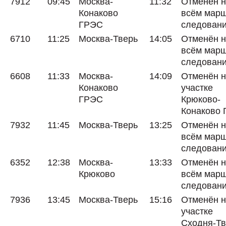
7912
09:45
Москва-
11:32
Отменён 
Конаково
всём мар
ГРЭС
следован
6710
11:25
Москва-Тверь
14:05
Отменён 
всём мар
следован
6608
11:33
Москва-
14:09
Отменён 
Конаково
участке
ГРЭС
Крюково-
Конаково
7932
11:45
Москва-Тверь
13:25
Отменён 
всём мар
следован
6352
12:38
Москва-
13:33
Отменён 
Крюково
всём мар
следован
7936
13:45
Москва-Тверь
15:16
Отменён 
участке
Сходня-Тв