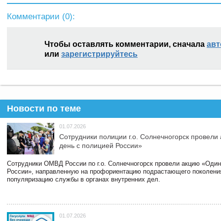
Комментарии (
0
):
Чтобы оставлять комментарии, сначала
авт
или
зарегистрируйтесь
Новости по теме
01.07.2026
Сотрудники полиции г.о. Солнечногорск провели
день с полицией России»
Сотрудники ОМВД России по г.о. Солнечногорск провели акцию «Один
России», направленную на профориентацию подрастающего поколени
популяризацию службы в органах внутренних дел.
01.07.2026