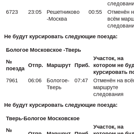
следован
6723
23:05
Решетниково
00:55
Отменён 
-Москва
всём мар
следован
Не будут курсировать следующие поезда:
Бологое Московское -Тверь
Участок, на
№
Отпр.
Маршрут
Приб.
котором не бу
поезда
курсировать п
7961
06:06
Бологое-
07:47
Отменён на всё
Тверь
маршруте
следования
Не будут курсировать следующие поезда:
Тверь-Бологое Московское
Участок, на
№
Отпр.
Маршрут
Приб.
котором не бу