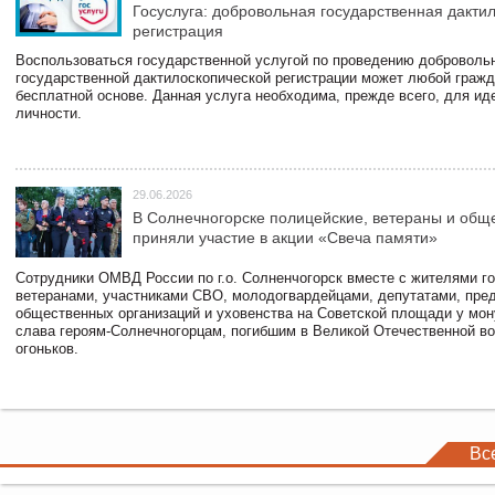
Госуслуга: добровольная государственная дакти
регистрация
Воспользоваться государственной услугой по проведению доброволь
государственной дактилоскопической регистрации может любой гражд
бесплатной основе. Данная услуга необходима, прежде всего, для и
личности.
29.06.2026
В Солнечногорске полицейские, ветераны и общ
приняли участие в акции «Свеча памяти»
Сотрудники ОМВД России по г.о. Солненчогорск вместе с жителями го
ветеранами, участниками СВО, молодогвардейцами, депутатами, пре
общественных организаций и уховенства на Советской площади у мо
слава героям-Солнечногорцам, погибшим в Великой Отечественной во
огоньков.
Вс