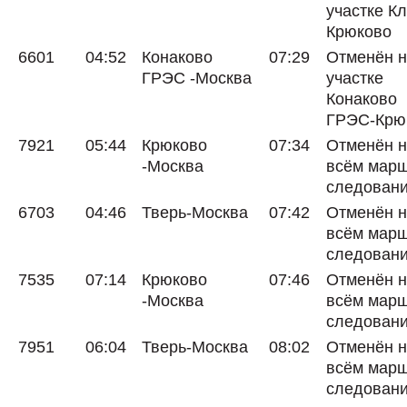
участке Кл
Крюково
6601
04:52
Конаково
07:29
Отменён 
ГРЭС -Москва
участке
Конаково
ГРЭС-Крю
7921
05:44
Крюково
07:34
Отменён 
-Москва
всём мар
следован
6703
04:46
Тверь-Москва
07:42
Отменён 
всём мар
следован
7535
07:14
Крюково
07:46
Отменён 
-Москва
всём мар
следован
7951
06:04
Тверь-Москва
08:02
Отменён 
всём мар
следован