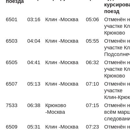
поезда
курсиров
поезд
6501
03:16
Клин -Москва
05:06
Отменён 
участке Кл
Крюково
6503
04:04
Клин -Москва
05:55
Отменён 
участке Кл
Подсолне
6505
04:41
Клин -Москва
06:32
Отменён 
участке Кл
Крюково
6507
05:13
Клин -Москва
07:10
Отменён 
участке
Клин-Крю
7533
06:38
Крюково
07:15
Отменён 
-Москва
всём мар
следован
6509
05:31
Клин -Москва
07:23
Отменён 