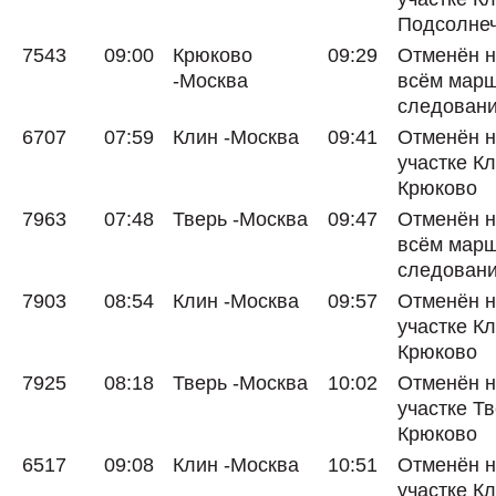
Подсолне
7543
09:00
Крюково
09:29
Отменён 
-Москва
всём мар
следован
6707
07:59
Клин -Москва
09:41
Отменён 
участке Кл
Крюково
7963
07:48
Тверь -Москва
09:47
Отменён 
всём мар
следован
7903
08:54
Клин -Москва
09:57
Отменён 
участке Кл
Крюково
7925
08:18
Тверь -Москва
10:02
Отменён 
участке Тв
Крюково
6517
09:08
Клин -Москва
10:51
Отменён 
участке Кл