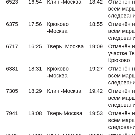
6523
16:54
Клин -Москва
18:42
Отменён 
всём мар
следован
6375
17:56
Крюково
18:55
Отменён 
-Москва
всём мар
следован
6717
16:25
Тверь -Москва
19:09
Отменён 
участке Тв
Крюково
6381
18:31
Крюково
19:27
Отменён 
-Москва
всём мар
следован
7305
18:29
Клин -Москва
19:42
Отменён 
всём мар
следован
7941
18:08
Тверь-Москва
19:53
Отменён 
всём мар
следован