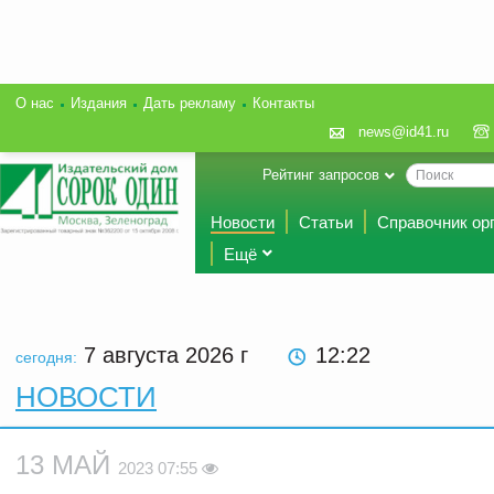
О нас
Издания
Дать рекламу
Контакты
news@id41.ru
Рейтинг запросов
Новости
Статьи
Справочник ор
Ещё
7 августа 2026
г
12 22
сегодня:
НОВОСТИ
13 МАЙ
2023 07:55