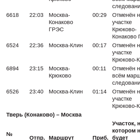
следован
6618
22:03
Москва-
00:29
Отменён 
Конаково
участке
ГРЭС
Крюково-
Конаково
6524
22:36
Москва-Клин
00:17
Отменён 
участке
Крюково-
6894
23:15
Москва-
00:11
Отменён 
Крюково
всём мар
следован
6526
23:40
Москва-Клин
01:14
Отменён 
участке
Крюково-
Тверь (Конаково) – Москва
Участок, 
котором 
№
Отпр.
Маршрут
Приб.
будет