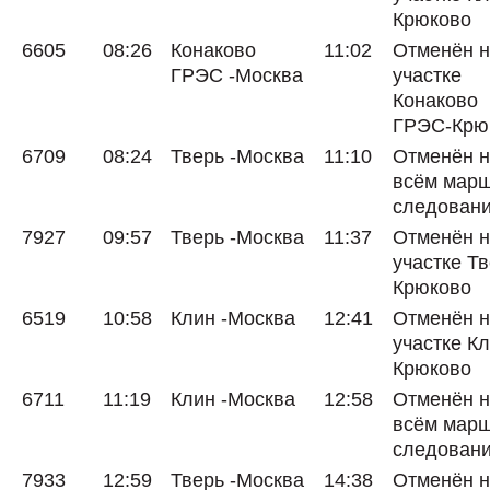
Крюково
6605
08:26
Конаково
11:02
Отменён 
ГРЭС -Москва
участке
Конаково
ГРЭС-Крю
6709
08:24
Тверь -Москва
11:10
Отменён 
всём мар
следован
7927
09:57
Тверь -Москва
11:37
Отменён 
участке Тв
Крюково
6519
10:58
Клин -Москва
12:41
Отменён 
участке Кл
Крюково
6711
11:19
Клин -Москва
12:58
Отменён 
всём мар
следован
7933
12:59
Тверь -Москва
14:38
Отменён 