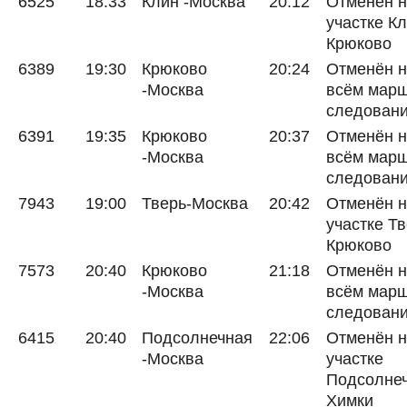
6525
18:33
Клин -Москва
20:12
Отменён 
участке Кл
Крюково
6389
19:30
Крюково
20:24
Отменён 
-Москва
всём мар
следован
6391
19:35
Крюково
20:37
Отменён 
-Москва
всём мар
следован
7943
19:00
Тверь-Москва
20:42
Отменён 
участке Тв
Крюково
7573
20:40
Крюково
21:18
Отменён 
-Москва
всём мар
следован
6415
20:40
Подсолнечная
22:06
Отменён 
-Москва
участке
Подсолнеч
Химки