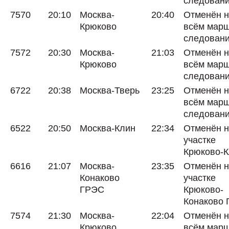
следован
7570
20:10
Москва-
20:40
Отменён 
Крюково
всём мар
следован
7572
20:30
Москва-
21:03
Отменён 
Крюково
всём мар
следован
6722
20:38
Москва-Тверь
23:25
Отменён 
всём мар
следован
6522
20:50
Москва-Клин
22:34
Отменён 
участке
Крюково-
6616
21:07
Москва-
23:35
Отменён 
Конаково
участке
ГРЭС
Крюково-
Конаково
7574
21:30
Москва-
22:04
Отменён 
Крюково
всём мар