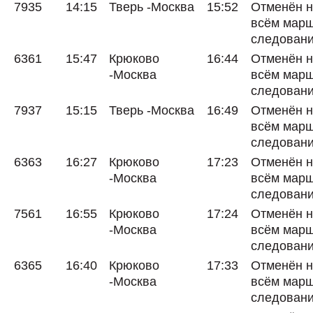
7935
14:15
Тверь -Москва
15:52
Отменён 
всём мар
следован
6361
15:47
Крюково
16:44
Отменён 
-Москва
всём мар
следован
7937
15:15
Тверь -Москва
16:49
Отменён 
всём мар
следован
6363
16:27
Крюково
17:23
Отменён 
-Москва
всём мар
следован
7561
16:55
Крюково
17:24
Отменён 
-Москва
всём мар
следован
6365
16:40
Крюково
17:33
Отменён 
-Москва
всём мар
следован