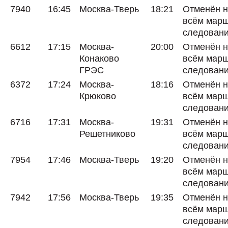
7940
16:45
Москва-Тверь
18:21
Отменён 
всём мар
следован
6612
17:15
Москва-
20:00
Отменён 
Конаково
всём мар
ГРЭС
следован
6372
17:24
Москва-
18:16
Отменён 
Крюково
всём мар
следован
6716
17:31
Москва-
19:31
Отменён 
Решетниково
всём мар
следован
7954
17:46
Москва-Тверь
19:20
Отменён 
всём мар
следован
7942
17:56
Москва-Тверь
19:35
Отменён 
всём мар
следован