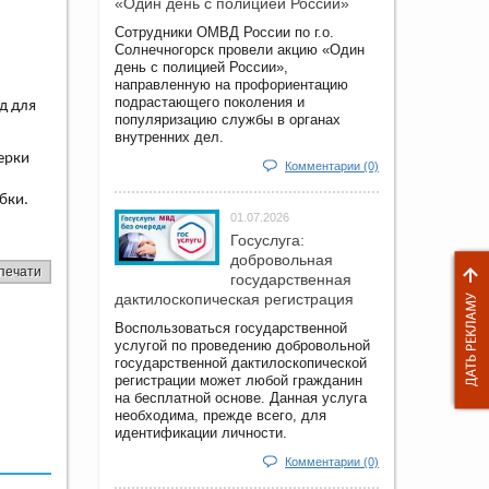
«Один день с полицией России»
Сотрудники ОМВД России по г.о.
Солнечногорск провели акцию «Один
день с полицией России»,
направленную на профориентацию
подрастающего поколения и
д для
популяризацию службы в органах
внутренних дел.
ерки
Комментарии (0)
бки.
01.07.2026
Госуслуга:
добровольная
печати
государственная
дактилоскопическая регистрация
Воспользоваться государственной
услугой по проведению добровольной
государственной дактилоскопической
регистрации может любой гражданин
на бесплатной основе. Данная услуга
необходима, прежде всего, для
идентификации личности.
Комментарии (0)