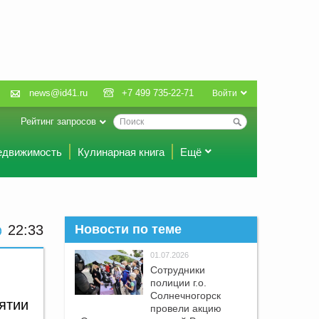
news@id41.ru
+7 499 735-22-71
Войти
Рейтинг запросов
едвижимость
Кулинарная книга
Ещё
22:33
Новости по теме
01.07.2026
Сотрудники
полиции г.о.
Солнечногорск
ятии
провели акцию