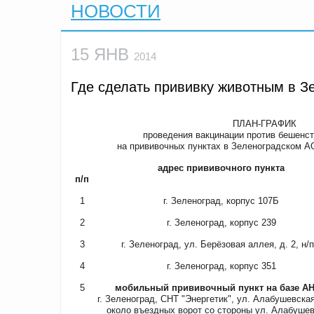
НОВОСТИ
15 ЯНВ
2014
Где сделать прививку животным в З
ПЛАН-ГРАФИК
проведения вакцинации против бешенст
на прививочных пунктах в Зеленоградском АО
адрес прививочного пункта
п/п
1
г. Зеленоград, корпус 107Б
2
г. Зеленоград, корпус 239
3
г. Зеленоград, ул. Берёзовая аллея, д. 2, н/п
4
г. Зеленоград, корпус 351
5
мобильный прививочный пункт на базе А
г. Зеленоград, СНТ "Энергетик", ул. Алабушевская,
около въездных ворот со стороны ул. Алабушев