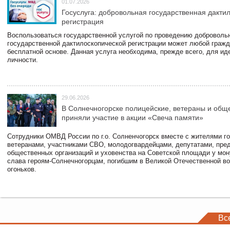
01.07.2026
Госуслуга: добровольная государственная дакти
регистрация
Воспользоваться государственной услугой по проведению доброволь
государственной дактилоскопической регистрации может любой гражд
бесплатной основе. Данная услуга необходима, прежде всего, для и
личности.
29.06.2026
В Солнечногорске полицейские, ветераны и общ
приняли участие в акции «Свеча памяти»
Сотрудники ОМВД России по г.о. Солненчогорск вместе с жителями го
ветеранами, участниками СВО, молодогвардейцами, депутатами, пре
общественных организаций и уховенства на Советской площади у мо
слава героям-Солнечногорцам, погибшим в Великой Отечественной во
огоньков.
Вс