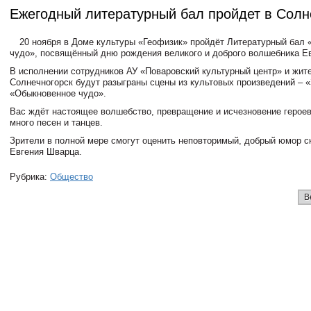
Ежегодный литературный бал пройдет в Солн
20 ноября в Доме культуры «Геофизик» пройдёт Литературный бал
чудо», посвящённый дню рождения великого и доброго волшебника Е
В исполнении сотрудников АУ «Поваровский культурный центр» и жител
Солнечногорск будут разыграны сцены из культовых произведений – 
«Обыкновенное чудо».
Вас ждёт настоящее волшебство, превращение и исчезновение героев,
много песен и танцев.
Зрители в полной мере смогут оценить неповторимый, добрый юмор с
Евгения Шварца.
Рубрика:
Общество
В