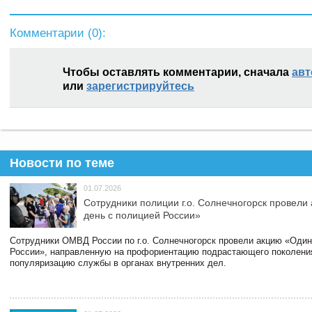
Комментарии (
0
):
Чтобы оставлять комментарии, сначала
авт
или
зарегистрируйтесь
Новости по теме
01.07.2026
Сотрудники полиции г.о. Солнечногорск провели
день с полицией России»
Сотрудники ОМВД России по г.о. Солнечногорск провели акцию «Один
России», направленную на профориентацию подрастающего поколени
популяризацию службы в органах внутренних дел.