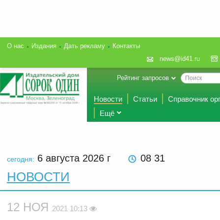
О нас
Издания
Дать рекламу
Контакты
news@id41.ru
Рейтинг запросов
Новости
Статьи
Справочник ор
Ещё
6 августа 2026
г
08 31
сегодня:
НОВОСТИ
12 НОЯ
2021 10:13