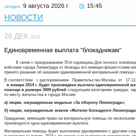
9 августа 2026
г
15:45
сегодня:
НОВОСТИ
26 ДЕК
2013
Единовременная выплата "блокадникам"
В связи с празднованием 70-й годовщины Дня полного освобожд
войсками города Ленинграда от блокады его немецко-фашистскими в
принято решение об оказании единовременной материальной помощи 
В соответствии с распоряжением Правительства Москвы от 17.12.
в январе 2014 г. будет произведена выплата единовременной м
помощи в размере 3000 рублей
следующим категориям граждан, за
по месту жительства в городе Москве:
а) лицам, награжденным медалью «За оборону Ленинграда»;
б) лицам, награжденным знаком «Жителю блокадного Ленинграда
Гражданам, имеющим право на материальную помощь по нескольким 
производится одна единовременная выплата.
Материальная помощь будет выплачена одновременно с другими со
выплатами за январь 2014 г. по отдельным выплатным документам, п