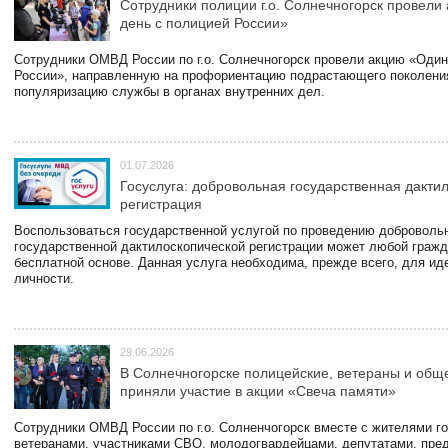
Сотрудники полиции г.о. Солнечногорск провели
день с полицией России»
Сотрудники ОМВД России по г.о. Солнечногорск провели акцию «Один
России», направленную на профориентацию подрастающего поколени
популяризацию службы в органах внутренних дел.
01.07.2026
Госуслуга: добровольная государственная дакти
регистрация
Воспользоваться государственной услугой по проведению доброволь
государственной дактилоскопической регистрации может любой гражд
бесплатной основе. Данная услуга необходима, прежде всего, для и
личности.
29.06.2026
В Солнечногорске полицейские, ветераны и общ
приняли участие в акции «Свеча памяти»
Сотрудники ОМВД России по г.о. Солненчогорск вместе с жителями го
ветеранами, участниками СВО, молодогвардейцами, депутатами, пре