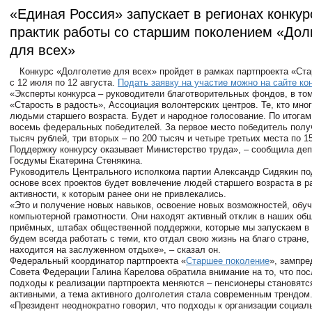
«Единая Россия» запускает в регионах конку
практик работы со старшим поколением «Дол
для всех»
Конкурс «Долголетие для всех» пройдет в рамках партпроекта «Ст
с 12 июля по 12 августа.
Подать заявку на участие можно на сайте ко
«Эксперты конкурса – руководители благотворительных фондов, в то
«Старость в радость», Ассоциация волонтерских центров. Те, кто мног
людьми старшего возраста. Будет и народное голосование. По итогам
восемь федеральных победителей. За первое место победитель получ
тысяч рублей, три вторых – по 200 тысяч и четыре третьих места по 1
Поддержку конкурсу оказывает Министерство труда», – сообщила деп
Госдумы Екатерина Стенякина.
Руководитель Центрального исполкома партии Александр Сидякин под
основе всех проектов будет вовлечение людей старшего возраста в 
активности, к которым ранее они не привлекались.
«Это и получение новых навыков, освоение новых возможностей, обу
компьютерной грамотности. Они находят активный отклик в наших об
приёмных, штабах общественной поддержки, которые мы запускаем в
будем всегда работать с теми, кто отдал свою жизнь на благо стране,
находится на заслуженном отдыхе», – сказал он.
Федеральный координатор партпроекта «
Старшее поколение
», зампр
Совета Федерации Галина Карелова обратила внимание на то, что пос
подходы к реализации партпроекта меняются – пенсионеры становятс
активными, а тема активного долголетия стала современным трендом
«Президент неоднократно говорил, что подходы к организации социа