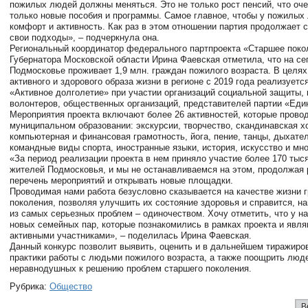
пожилых людей должны меняться. Это не только рост пенсий, что оче
только новые пособия и программы. Самое главное, чтобы у пожилых
комфорт и активность. Как раз в этом отношении партия продолжает 
свои подходы», – подчеркнула она.
Региональный координатор федерального партпроекта «Старшее поко
Губернатора Московской области Ирина Фаевская отметила, что на се
Подмосковье проживает 1,9 млн. граждан пожилого возраста. В целя
активного и здорового образа жизни в регионе с 2019 года реализуетс
«Активное долголетие» при участии организаций социальной защиты, 
волонтеров, общественных организаций, представителей партии «Еди
Мероприятия проекта включают более 26 активностей, которые прово
муниципальном образовании: экскурсии, творчество, скандинавская х
компьютерная и финансовая грамотность, йога, пение, танцы, дыхате
командные виды спорта, иностранные языки, история, искусство и мн
«За период реализации проекта в нем приняло участие более 170 ты
жителей Подмосковья, и мы не останавливаемся на этом, продолжая
перечень мероприятий и открывать новые площадки.
Проводимая нами работа безусловно сказывается на качестве жизни 
поколения, позволяя улучшить их состояние здоровья и справится, на
из самых серьезных проблем – одиночеством. Хочу отметить, что у на
новых семейных пар, которые познакомились в рамках проекта и явля
активными участниками», – поделилась Ирина Фаевская.
Данный конкурс позволит выявить, оценить и в дальнейшем тиражиро
практики работы с людьми пожилого возраста, а также поощрить люд
неравнодушных к решению проблем старшего поколения.
Рубрика:
Общество
В