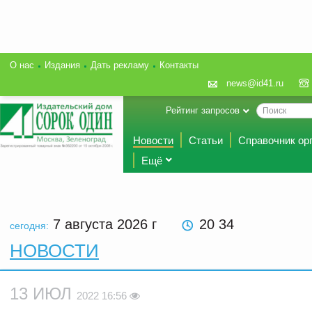
О нас
Издания
Дать рекламу
Контакты
news@id41.ru
Рейтинг запросов
Новости
Статьи
Справочник ор
Ещё
7 августа 2026
г
20 34
сегодня:
НОВОСТИ
13 ИЮЛ
2022 16:56