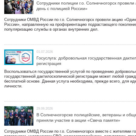
Сотрудники полиции г.о. Солнечногорск провели
день с полицией России»
Сотрудники ОМВД России по г.о. Солнечногорск провели акцию «Один
России», направленную на профориентацию подрастающего поколени
популяризацию службы в органах внутренних дел.
01.07.2026
Госуслуга: добровольная государственная дакти
регистрация
Воспользоваться государственной услугой по проведению доброволь
государственной дактилоскопической регистрации может любой гражд
бесплатной основе. Данная услуга необходима, прежде всего, для и
личности.
29.06.2026
В Солнечногорске полицейские, ветераны и общ
приняли участие в акции «Свеча памяти»
Сотрудники ОМВД России по г.о. Солненчогорск вместе с жителями го