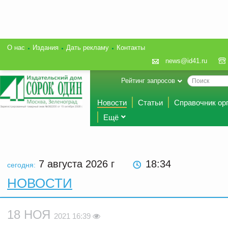
О нас
Издания
Дать рекламу
Контакты
news@id41.ru
Рейтинг запросов
Новости
Статьи
Справочник ор
Ещё
7 августа 2026
г
18:34
сегодня:
НОВОСТИ
18 НОЯ
2021 16:39