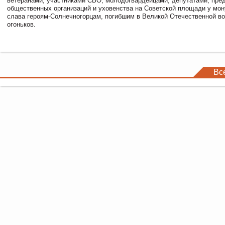
ветеранами, участниками СВО, молодогвардейцами, депутатами, пре
общественных организаций и уховенства на Советской площади у мо
слава героям-Солнечногорцам, погибшим в Великой Отечественной во
огоньков.
Вс