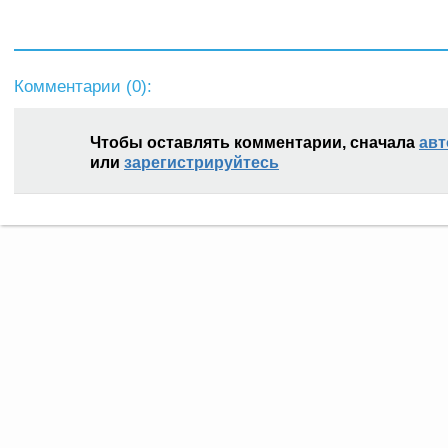
Комментарии (
0
):
Чтобы оставлять комментарии, сначала
авт
или
зарегистрируйтесь