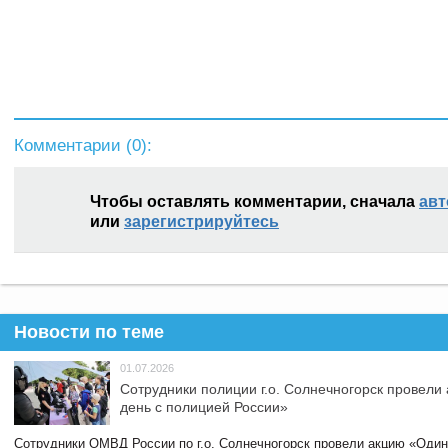
Комментарии (
0
):
Чтобы оставлять комментарии, сначала
авт
или
зарегистрируйтесь
Новости по теме
01.07.2026
Сотрудники полиции г.о. Солнечногорск провели
день с полицией России»
Сотрудники ОМВД России по г.о. Солнечногорск провели акцию «Один