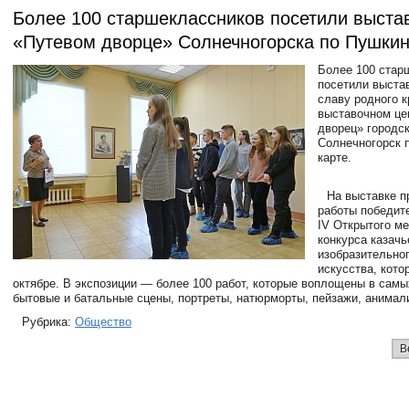
Более 100 старшеклассников посетили выстав
«Путевом дворце» Солнечногорска по Пушкин
Более 100 стар
посетили выстав
славу родного к
выставочном це
дворец» городск
Солнечногорск 
карте.
На выставке 
работы победит
IV Открытого м
конкурса казачь
изобразительног
искусства, кото
октябре. В экспозиции — более 100 работ, которые воплощены в самы
бытовые и батальные сцены, портреты, натюрморты, пейзажи, анимал
Рубрика:
Общество
В