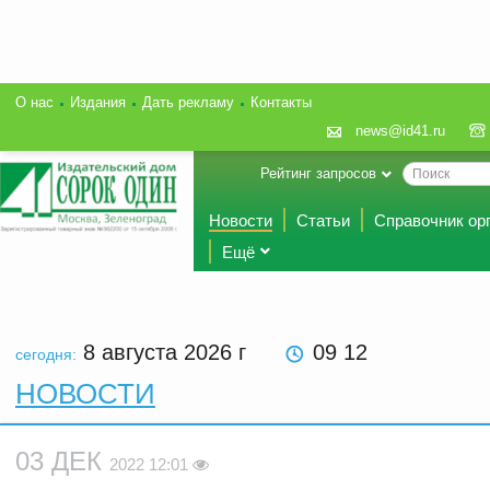
О нас
Издания
Дать рекламу
Контакты
news@id41.ru
Рейтинг запросов
Новости
Статьи
Справочник ор
Ещё
8 августа 2026
г
09 12
сегодня:
НОВОСТИ
03 ДЕК
2022 12:01