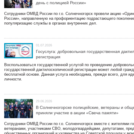
день с полицией России»
Сотрудники ОМВД России по г.о. Солнечногорск провели акцию «Один
России», направленную на профориентацию подрастающего поколени
популяризацию службы в органах внутренних дел.
01.07.2026
Госуслуга: добровольная государственная дакти
регистрация
Воспользоваться государственной услугой по проведению доброволь
государственной дактилоскопической регистрации может любой гражд
бесплатной основе. Данная услуга необходима, прежде всего, для и
личности.
29.06.2026
В Солнечногорске полицейские, ветераны и общ
приняли участие в акции «Свеча памяти»
Сотрудники ОМВД России по г.о. Солненчогорск вместе с жителями го
ветеранами, участниками СВО, молодогвардейцами, депутатами, пре
общественных организаций и уховенства на Советской площади у мо