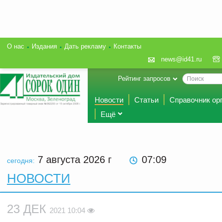
О нас
Издания
Дать рекламу
Контакты
news@id41.ru
Рейтинг запросов
Новости
Статьи
Справочник ор
Ещё
7 августа 2026
г
07:09
сегодня:
НОВОСТИ
23 ДЕК
2021 10:04