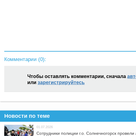
Комментарии (
0
):
Чтобы оставлять комментарии, сначала
авт
или
зарегистрируйтесь
Новости по теме
01.07.2026
Сотрудники полиции г.о. Солнечногорск провели