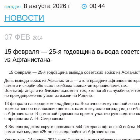
8 августа 2026
г
00 44
сегодня:
НОВОСТИ
07 ФЕВ
2014
15 февраля — 25-я годовщина вывода советс
из Афганистана
15 февраля —
25-я
годовщина вывода советских войск из Афганист
День вывода войск из Афганистана — это и праздник
афганцев-ветер
памяти и скорби обо всех погибших
воинах-интернационалистах
.
Воины-афганцы
и их близкие вспомнят тех, кто погиб на чужбине, и те
но преждевременно ушел из жизни на Родине.
13 февраля на городском кладбище на
Восточно-коммунальной
зоне 
торжественное возложение цветов к памятнику зеленоградцам, погиб
в Афганистане. В памятной церемонии примет участие руководство ок
с префектом
А. Н. Смирновым
.
В Зеленоградском округе проживает 544 ветерана афганской войны. 
памятные медали «25 лет вывода войск из Афганистана».
Кроме того, 14 января 2014 года Правительством Москвы принято ра