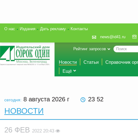
О нас
Издания
Дать рекламу
Контакты
news@id41.ru
Рейтинг запросов
Новости
Статьи
Справочник ор
Ещё
8 августа 2026
г
23 52
сегодня:
НОВОСТИ
26 ФЕВ
2022 20:43