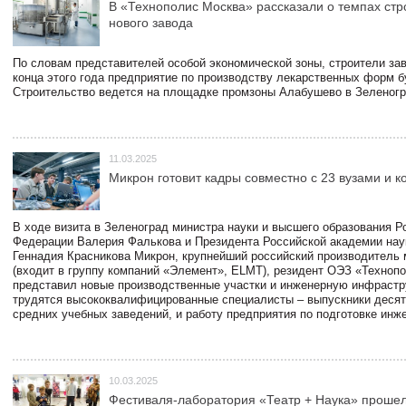
В «Технополис Москва» рассказали о темпах стр
нового завода
По словам представителей особой экономической зоны, строители зав
конца этого года предприятие по производству лекарственных форм б
Строительство ведется на площадке промзоны Алабушево в Зеленогр
11.03.2025
Микрон готовит кадры совместно с 23 вузами и 
В ходе визита в Зеленоград министра науки и высшего образования Р
Федерации Валерия Фалькова и Президента Российской академии нау
Геннадия Красникова Микрон, крупнейший российский производитель 
(входит в группу компаний «Элемент», ELMT), резидент ОЭЗ «Техноп
представил новые производственные участки и инженерную инфрастру
трудятся высококвалифицированные специалисты – выпускники десят
средних учебных заведений, и работу предприятия по подготовке инж
10.03.2025
Фестиваля-лаборатория «Театр + Наука» прошел