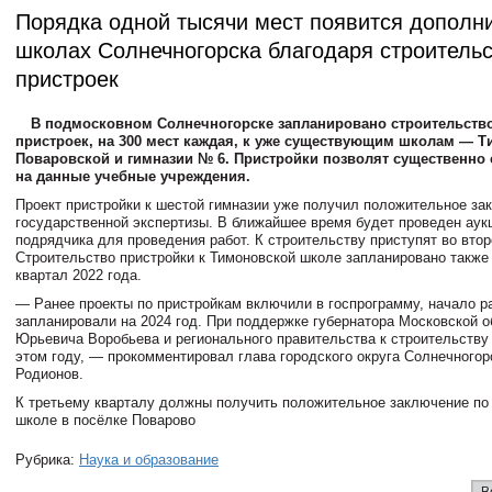
Порядка одной тыcячи мест появится дополн
школах Солнечногорска благодаря строитель
пpиcтpоек
В подмосковном Солнечногорске запланировано строительство
пристроек, на 300 мест каждая, к уже существующим школам — Т
Поваровской и гимназии № 6. Пристройки позволят существенно 
на данные учебные учреждения.
Проект пристройки к шестой гимназии уже получил положительное за
государственной экспертизы. В ближайшее время будет проведен аук
подрядчика для проведения работ. К строительству приступят во втор
Строительство пристройки к Тимоновской школе запланировано также 
квартал 2022 года.
— Ранее проекты по пристройкам включили в госпрограмму, начало р
запланировали на 2024 год. При поддержке губернатора Московской 
Юрьевича Воробьева и регионального правительства к строительству
этом году, — прокомментировал глава городского округа Солнечногор
Родионов.
К третьему кварталу должны получить положительное заключение по 
школе в посёлке Поварово
Рубрика:
Наука и образование
В