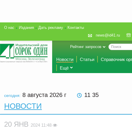
О нас
Издания
Дать рекламу
Контакты
news@id41.ru
Рейтинг запросов
Новости
Статьи
Справочник ор
Ещё
8 августа 2026
г
11 35
сегодня:
НОВОСТИ
20 ЯНВ
2024 11:48