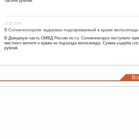
тысячи рублей.
23.07.2026
В Солнечногорске задержан подозреваемый в краже велосипеда
В Дежурную часть ОМВД России по г.о. Солнечногорск поступило зая
местного жителя о краже из подъезда велосипеда. Сумма ущерба сос
рублей.
Вс