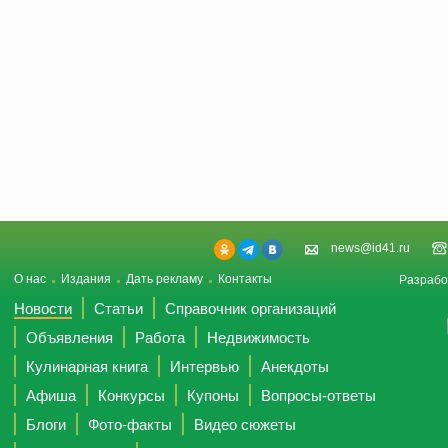
news@id41.ru
О нас
Издания
Дать рекламу
Контакты
Разрабо
Новости
Статьи
Справочник организаций
Объявления
Работа
Недвижимость
Кулинарная книга
Интервью
Анекдоты
Афиша
Конкурсы
Купоны
Вопросы-ответы
Блоги
Фото-факты
Видео сюжеты