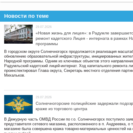
Новости по теме
29.07.2026
«Новая жизнь для лицея»: в Радумле завершает
ремонт кадетского Лицея - интерната в рамках 
программы
В городском округе Солнечногорск продолжается реализация масштаб
обновлению образовательной инфраструктуры, инициированных жите
Народной программы. Одним из ключевых объектов этого направлени
Радумльский кадетский лицей-интернат. Ход капитального ремонта л
проинспектировал Глава округа, Секретарь местного отделения парти
Михальков.
29.07.2026
Солнечногорские полицейские задержали подоз
краже из торгового центра
В Дежурную часть ОМВД России по г.о. Солнечногорск поступило зая
представителя сетевого магазина, расположенного в п. Андреевка, о т
магазине была совершена кража товарно-материальных ценностей на