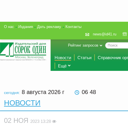
О нас
Издания
Дать рекламу
Контакты
news@id41.ru
Рейтинг запросов
Новости
Статьи
Справочник ор
Ещё
8 августа 2026
г
06 48
сегодня:
НОВОСТИ
02 НОЯ
2023 13:28