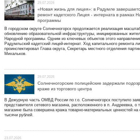
29.07.2026
«Новая жизнь для лицея»: в Радумле завершает
ремонт кадетского Лицея - интерната в рамках 
программы
В городском округе Солнечногорск продолжается реализация масштаб
обновлению образовательной инфраструктуры, инициированных жите
Народной программы. Одним из ключевых объектов этого направлени
Радумльский кадетский лицей-интернат. Ход капитального ремонта л
проинспектировал Глава округа, Секретарь местного отделения парти
Михальков.
29.07.2026
Солнечногорские полицейские задержали подоз
краже из торгового центра
В Дежурную часть ОМВД России по г.о. Солнечногорск поступило зая
представителя сетевого магазина, расположенного в п. Андреевка, о т
магазине была совершена кража товарно-материальных ценностей на
тысячи рублей.
23.07.2026