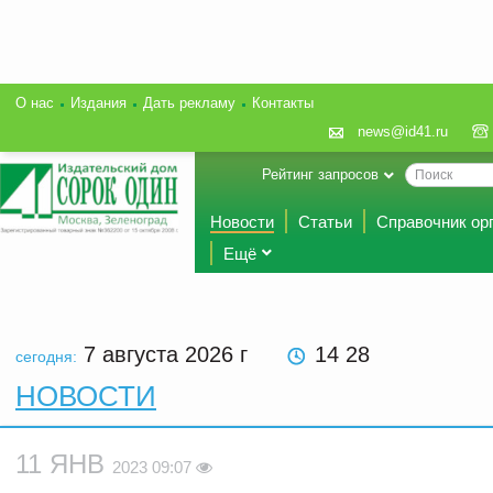
О нас
Издания
Дать рекламу
Контакты
news@id41.ru
Рейтинг запросов
Новости
Статьи
Справочник ор
Ещё
7 августа 2026
г
14 28
сегодня:
НОВОСТИ
11 ЯНВ
2023 09:07