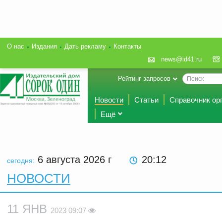
О нас
Издания
Дать рекламу
Контакты
news@id41.ru
Рейтинг запросов
Новости
Статьи
Справочник ор
Ещё
6 августа 2026
г
20:12
сегодня:
НОВОСТИ
11 ЯНВ
2023 09:07