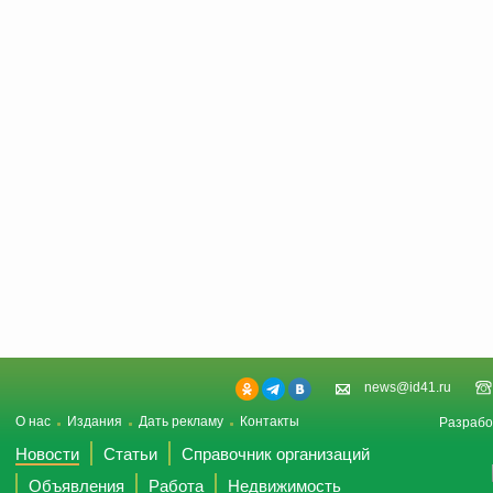
news@id41.ru
О нас
Издания
Дать рекламу
Контакты
Разрабо
Новости
Статьи
Справочник организаций
Объявления
Работа
Недвижимость