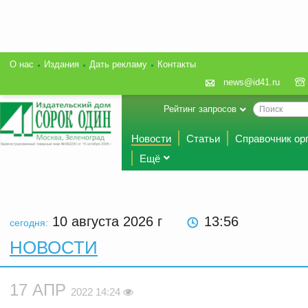
О нас
Издания
Дать рекламу
Контакты
news@id41.ru
Рейтинг запросов
Новости
Статьи
Справочник ор
Ещё
10 августа 2026
г
13:56
сегодня:
НОВОСТИ
17 АПР
2022 14:24