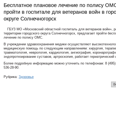
Бесплатное плановое лечение по полису ОМ
пpойти в госпитале для ветеранов войн в гор
округе Солнечногоpск
ГБУЗ МО «Московский областной госпиталь для ветеранов войн», 
территории городского округа Солнечногорск, предлагает пройти бес
лечение по полису ОМС.
В учреждении здравоохранения медики осуществляют высокотехноло
медицинскую помощь по следующим направлениям: хирургия, терапия
травматология, неврология, кардиология, ангиография, коронарографи
эндопротезирование суставов, артроскопия, работает гериатрический 
Более подробную информацию можно уточнить по телефонам: 8 (495) 5
536-28-90.
Рубрика:
Здоровье
В