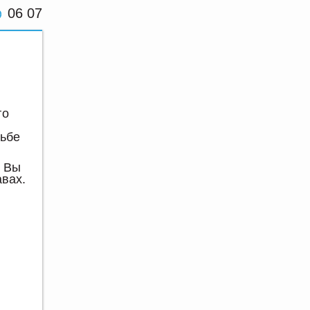
06 07
го
дьбе
Вы
авах.