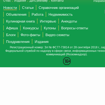
О нас
Издания
Дать рекламу
Контакты
Разрабо
Новости
Статьи
Справочник организаций
Объявления
Работа
Недвижимость
Кулинарная книга
Интервью
Анекдоты
Афиша
Конкурсы
Купоны
Вопросы-ответы
Блоги
Фото-факты
Видео сюжеты
Поздравления
Издания
Регистрационный номер: Эл № ФС77-73814 от 28 сентября 2018 г., за
Федеральной службой по надзору в сфере связи, информационных техно
коммуникаций (Роскомнадзор).