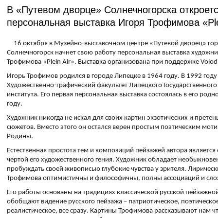
В «Путевом дворце» Солнечногорска откроет
персональная выставка Игоря Трофимова «Ple
16 октября в Музейно-выставочном центре «Путевой дворец» гор
Солнечногорск начнет свою работу персональная выставка художни
Трофимова «Plein Air». Выставка организована при поддержке Volodin
Игорь Трофимов родился в городе Липецке в 1964 году. В 1992 год
Художественно-графический факультет Липецкого Государственного
института. Его первая персональная выставка состоялась в его родн
году.
Художник никогда не искал для своих картин экзотических и прете
сюжетов. Вместо этого он остался верен простым поэтическим моти
Родины.
Естественная простота тем и композиций пейзажей автора является
чертой его художественного гения. Художник обладает необыкнов
пробуждать своей живописью глубокие чувства у зрителя. Лиричес
Трофимова оптимистичны и философичны, полны ассоциаций и сло
Его работы основаны на традициях классической русской пейзажно
обобщают видение русского пейзажа – патриотическое, поэтическо
реалистическое, все сразу. Картины Трофимова рассказывают нам чт