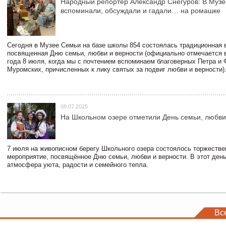
Народный репортер Александр Снегуров: В Муз
вспоминали, обсуждали и гадали… на ромашке
Сегодня в Музее Семьи на базе школы 854 состоялась традиционная 
посвященная Дню семьи, любви и верности (официально отмечается в
года 8 июля, когда мы с почтением вспоминаем благоверных Петра и
Муромских, причисленных к лику святых за подвиг любви и верности)
08.07.2025
На Школьном озере отметили День семьи, любви
7 июля на живописном берегу Школьного озера состоялось торжестве
мероприятие, посвящённое Дню семьи, любви и верности. В этот ден
атмосфера уюта, радости и семейного тепла.
Вс