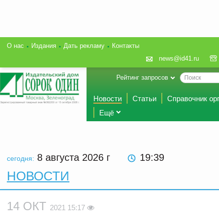
О нас
Издания
Дать рекламу
Контакты
news@id41.ru
Рейтинг запросов
Новости
Статьи
Справочник ор
Ещё
8 августа 2026
г
19:39
сегодня:
НОВОСТИ
14 ОКТ
2021 15:17