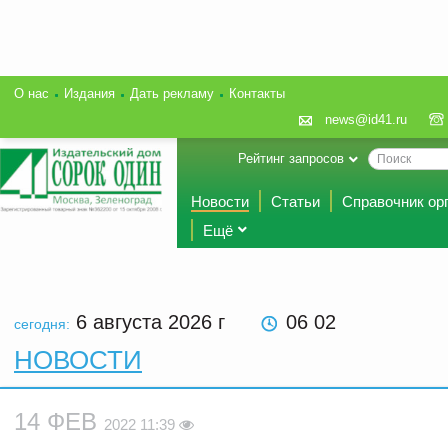
О нас
Издания
Дать рекламу
Контакты
news@id41.ru
Рейтинг запросов
Новости
Статьи
Справочник ор
Ещё
6 августа 2026
г
06 02
сегодня:
НОВОСТИ
14 ФЕВ
2022 11:39