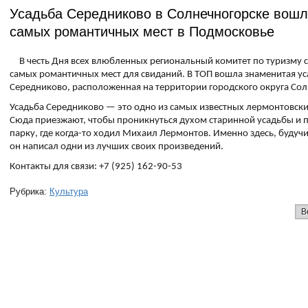
Усадьба Середниково в Солнечногорске вош
самых романтичных мест в Подмосковье
В честь Дня всех влюбленных региональный комитет по туризму с
самых романтичных мест для свиданий. В ТОП вошла знаменитая ус
Середниково, расположенная на территории городского округа Сол
Усадьба Середниково — это одно из самых известных лермонтовски
Сюда приезжают, чтобы проникнуться духом старинной усадьбы и п
парку, где когда-то ходил Михаил Лермонтов. Именно здесь, буду
он написал одни из лучших своих произведений.
Контакты для связи: +7 (925) 162-90-53
Рубрика:
Культура
В