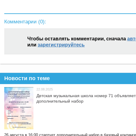
Комментарии (
0
):
Чтобы оставлять комментарии, сначала
авт
или
зарегистрируйтесь
Новости по теме
22.08.2025
Детская музыкальная школа номер 71 объявляет
дополнительный набор
26 августа в 16:00 стартует дополнительный набор в базовый континг