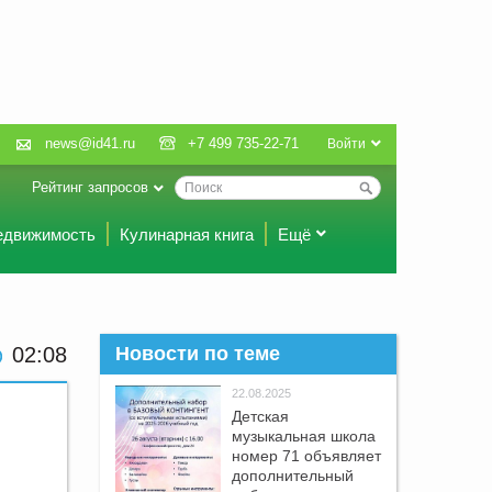
news@id41.ru
+7 499 735-22-71
Войти
Рейтинг запросов
едвижимость
Кулинарная книга
Ещё
02:08
Новости по теме
22.08.2025
Детская
музыкальная школа
номер 71 объявляет
дополнительный