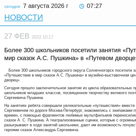
7 августа 2026
г
07:27
сегодня:
НОВОСТИ
27 ФЕВ
2022 10:17
Более 300 школьников посетили занятия «Пу
мир сказок А.С. Пушкина» в «Путевом двоpце
Более 300 школьников городского округа Солнечногорск посетили з
«Путешествие в мир сказок А.С. Пушкина» в музейно-выставочном це
дворец».
Сегодня прошло заключительное занятие из цикла образовательных 
школьников младших классов, посвященное творчеству великого поэ
Сергеевича Пушкина.
На занятиях ребята совершали увлекательные «путешествия» вместе
Сергеевичем по дороге Москва-Петербург, знакомились с экипажами 
времен, с помощью фрагментов любимых мультфильмов переносилис
сказок А. С. Пушкина. А театрализованные сценки, которые с огромн
разыгрывают в ходе занятий школьники, дают им возможность почувс
героями сказок Александра Сергеевича.