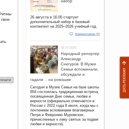
набор
«Ритмы
26 августа в 16:00 стартует
 свои
дополнительный набор в базовый
контингент на 2025–2026 учебный год.
Комментарии (0)
ать
08.07.2025
Народный репортер
Александр
Снегуров: В Музее
Семьи вспоминали,
обсуждали и
гадали… на ромашке
печати
Сегодня в Музее Семьи на базе школы
854 состоялась традиционная встреча,
посвященная Дню семьи, любви и
верности (официально отмечается в
России с 2022 года 8 июля, когда мы с
почтением вспоминаем благоверных
Петра и Февронию Муромских,
причисленных к лику святых за подвиг
любви и верности).