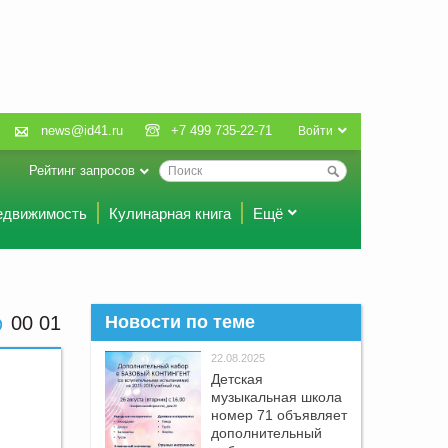
news@id41.ru
+7 499 735-22-71
Войти
Рейтинг запросов
едвижимость
Кулинарная книга
Ещё
00:02
Новости по теме
22.08.2025
Детская
музыкальная школа
номер 71 объявляет
дополнительный