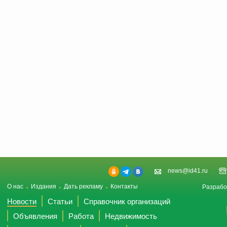
news@id41.ru
О нас
Издания
Дать рекламу
Контакты
Разрабо
Новости
Статьи
Справочник организаций
Объявления
Работа
Недвижимость