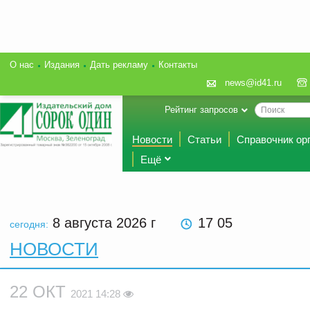
О нас
Издания
Дать рекламу
Контакты
news@id41.ru
Рейтинг запросов
Новости
Статьи
Справочник ор
Ещё
8 августа 2026
г
17 05
сегодня:
НОВОСТИ
22 ОКТ
2021 14:28