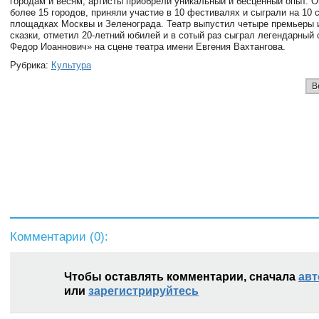
городам и весям, артисты приобрели уникальный и бесценный опыт. О
более 15 городов, приняли участие в 10 фестивалях и сыграли на 10 
площадках Москвы и Зеленограда. Театр выпустил четыре премьеры 
сказки, отметил 20-летний юбилей и в сотый раз сыграл легендарный
Федор Иоаннович» на сцене театра имени Евгения Вахтангова.
Рубрика:
Культура
В
Комментарии (
0
):
Чтобы оставлять комментарии, сначала
авт
или
зарегистрируйтесь