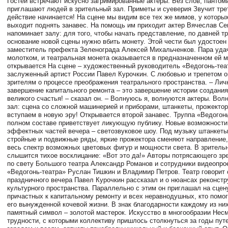
Гостей встречают искусно загримированные актеры. Без слов, пантом
приглашают людей в зрительный зал. Приметы и суеверия Звучит трет
действие начинается! На сцене мы видим все тех же мимов, у которых
выходит поднять занавес. На помощь им приходит актер Вячеслав Се
напоминает залу: для того, чтобы начать представление, по давней т
основание новой сцены нужно вбить монету. Этой чести был удостоен
заместитель префекта Зеленограда Алексей Михальченков. Пара уда
молотком, и театральная монета оказывается в предназначенном ей м
открывается На сцене – художественный руководитель «Ведогонь-теа
заслуженный артист России Павел Курочкин. С любовью и трепетом о
зрителям о процессе преображения театрального пространства. – Лич
завершение капитального ремонта – это завершение истории создани
великого счастья! – сказал он. – Волнуюсь я, волнуются актеры. Волн
зал: сцена со сложной машинерией и приборами, штанкеты, прожекто
вступаем в новую эру! Открывается второй занавес. Труппа «Ведогонь
полном составе приветствует ликующую публику. Новые возможности
эффектных частей вечера – светозвуковое шоу. Под музыку штанкеты
стройные и подвижные ряды, яркие прожектора сменяют направление
весь спектр возможных цветовых фигур и мощности света. В зритель
слышится тихое восклицание: «Вот это да!» Авторы потрясающего зр
по свету Большого театра Александр Романов и сотрудники видеопро
«Ведогонь-театра» Руслан Тишкин и Владимир Петров. Театр говорит 
праздничного вечера Павел Курочкин рассказал и о нюансах реконстр
культурного пространства. Параллельно с этим он приглашал на сцен
причастных к капитальному ремонту и всех неравнодушных, кто помог
его вынужденной кочевой жизни. В знак благодарности каждому из ни
памятный символ – золотой мастерок. Искусство в многообразии Нес
трудности, с которыми коллективу пришлось столкнуться за годы пут