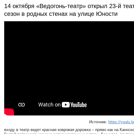
14 октября «Ведогонь-театр» открыл 23-й те
сезон в родных стенах на улице Юности
Источник:
https://youtu.
входу в театр ведет красная ковровая дорожка – прямо как на Каннск