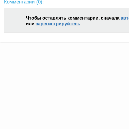
Комментарии (
0
):
Чтобы оставлять комментарии, сначала
авт
или
зарегистрируйтесь