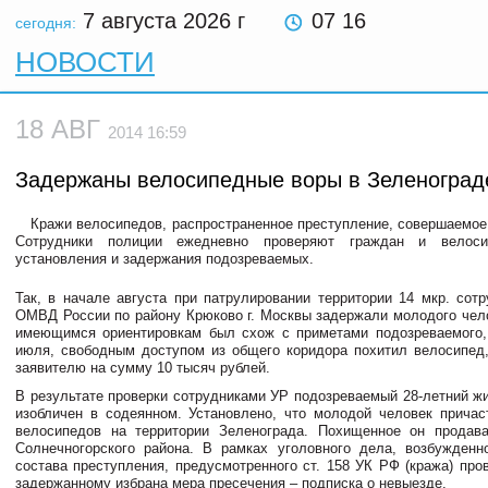
7 августа 2026
г
07 16
сегодня:
НОВОСТИ
18 АВГ
2014 16:59
Задержаны велосипедные воры в Зеленоград
Кражи велосипедов, распространенное преступление, совершаемое 
Сотрудники полиции ежедневно проверяют граждан и велос
установления и задержания подозреваемых.
Так, в начале августа при патрулировании территории 14 мкр. со
ОМВД России по району Крюково г. Москвы задержали молодого чело
имеющимся ориентировкам был схож с приметами подозреваемого,
июля, свободным доступом из общего коридора похитил велосипед
заявителю на сумму 10 тысяч рублей.
В результате проверки сотрудниками УР подозреваемый 28-летний жи
изобличен в содеянном. Установлено, что молодой человек причас
велосипедов на территории Зеленограда. Похищенное он продава
Солнечногорского района. В рамках уголовного дела, возбужденн
состава преступления, предусмотренного ст. 158 УК РФ (кража) про
задержанному избрана мера пресечения – подписка о невыезде.