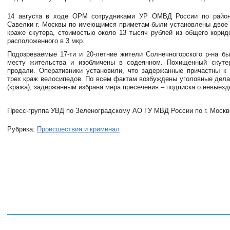
14 августа в ходе ОРМ сотрудниками УР ОМВД России по райо
Савелки г. Москвы по имеющимся приметам были установлены двое
краже скутера, стоимостью около 13 тысяч рублей из общего корид
расположенного в 3 мкр.
Подозреваемые 17-ти и 20-летние жители Солнечногорского р-на б
месту жительства и изобличены в содеянном. Похищенный скут
продали. Оперативники установили, что задержанные причастны 
трех краж велосипедов. По всем фактам возбуждены уголовные дела 
(кража), задержанным избрана мера пресечения – подписка о невыезд
Пресс-группа УВД по Зеленоградскому АО ГУ МВД России по г. Москв
Рубрика:
Происшествия и криминал