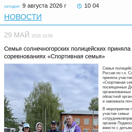
9 августа 2026
г
10 04
сегодня:
НОВОСТИ
29 МАЙ
2026 16:50
Семья солнечногорских полицейских приняла 
соревнованиях «Спортивная семья»
Семья полицей
России по г.о. 
приняла участи
«Спортивная се
посвященных Дн
организованных
областной орга
и завоевала по
В мероприятии 
участие семьи
сотрудниковпра
органов Подмос
вместе с детьм