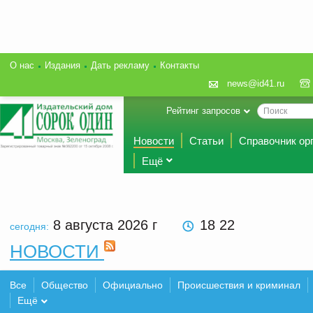
О нас
Издания
Дать рекламу
Контакты
news@id41.ru
Рейтинг запросов
Новости
Статьи
Справочник ор
Ещё
8 августа 2026
г
18 22
сегодня:
НОВОСТИ
Все
Общество
Официально
Происшествия и криминал
Ещё