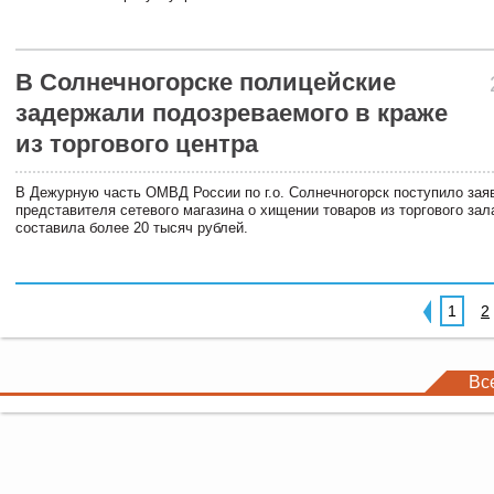
В Солнечногорске полицейские
задержали подозреваемого в краже
из торгового центра
В Дежурную часть ОМВД России по г.о. Солнечногорск поступило зая
представителя сетевого магазина о хищении товаров из торгового за
составила более 20 тысяч рублей.
1
2
Вс