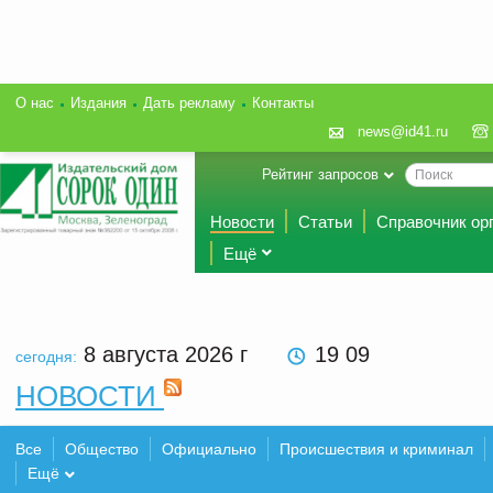
О нас
Издания
Дать рекламу
Контакты
news@id41.ru
Рейтинг запросов
Новости
Статьи
Справочник ор
Ещё
8 августа 2026
г
19 09
сегодня:
НОВОСТИ
Все
Общество
Официально
Происшествия и криминал
Ещё