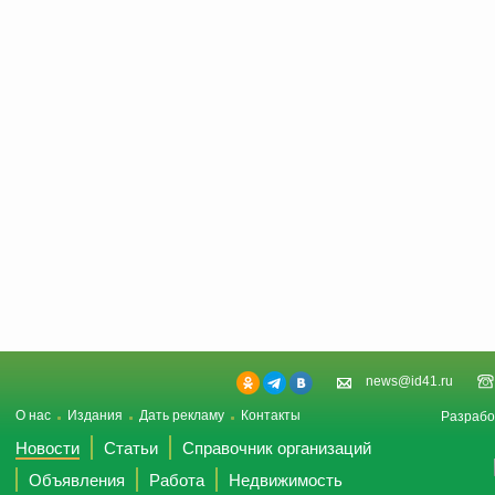
news@id41.ru
О нас
Издания
Дать рекламу
Контакты
Разрабо
Новости
Статьи
Справочник организаций
Объявления
Работа
Недвижимость