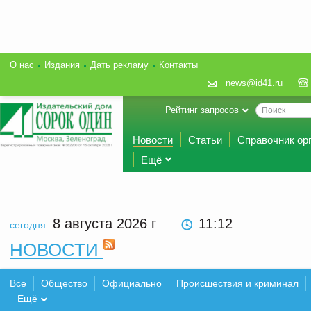
О нас
Издания
Дать рекламу
Контакты
news@id41.ru
Рейтинг запросов
Новости
Статьи
Справочник ор
Ещё
8 августа 2026
г
11:12
сегодня:
НОВОСТИ
Все
Общество
Официально
Происшествия и криминал
Ещё