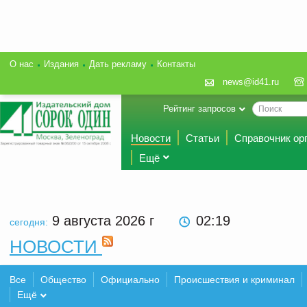
О нас
Издания
Дать рекламу
Контакты
news@id41.ru
Рейтинг запросов
Новости
Статьи
Справочник ор
Ещё
9 августа 2026
г
02:19
сегодня:
НОВОСТИ
Все
Общество
Официально
Происшествия и криминал
Ещё