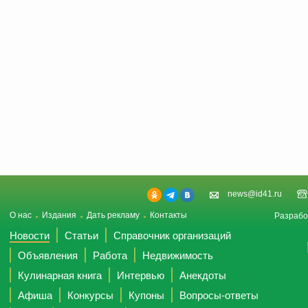
news@id41.ru
О нас
Издания
Дать рекламу
Контакты
Разрабо
Новости
Статьи
Справочник организаций
Объявления
Работа
Недвижимость
Кулинарная книга
Интервью
Анекдоты
Афиша
Конкурсы
Купоны
Вопросы-ответы