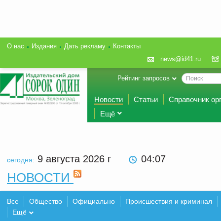
О нас
Издания
Дать рекламу
Контакты
news@id41.ru
Рейтинг запросов
Новости
Статьи
Справочник ор
Ещё
9 августа 2026
г
04:07
сегодня:
НОВОСТИ
Все
Общество
Официально
Происшествия и криминал
Ещё