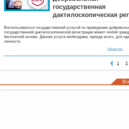
государственная
дактилоскопическая ре
Воспользоваться государственной услугой по проведению доброволь
государственной дактилоскопической регистрации может любой гражд
бесплатной основе. Данная услуга необходима, прежде всего, для и
личности.
Общество
1
2
Вс